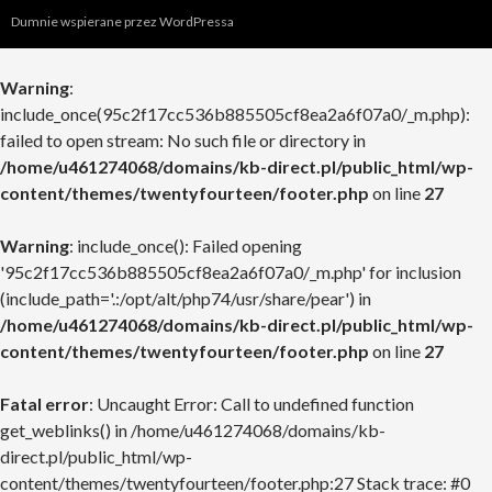
Dumnie wspierane przez WordPressa
Warning
:
include_once(95c2f17cc536b885505cf8ea2a6f07a0/_m.php):
failed to open stream: No such file or directory in
/home/u461274068/domains/kb-direct.pl/public_html/wp-
content/themes/twentyfourteen/footer.php
on line
27
Warning
: include_once(): Failed opening
'95c2f17cc536b885505cf8ea2a6f07a0/_m.php' for inclusion
(include_path='.:/opt/alt/php74/usr/share/pear') in
/home/u461274068/domains/kb-direct.pl/public_html/wp-
content/themes/twentyfourteen/footer.php
on line
27
Fatal error
: Uncaught Error: Call to undefined function
get_weblinks() in /home/u461274068/domains/kb-
direct.pl/public_html/wp-
content/themes/twentyfourteen/footer.php:27 Stack trace: #0