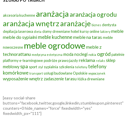
SZUKAJ PO TAGACH
aranżacja
aranżacja ogrodu
akcesoria kuchenne
aranżacja wnętrz
aranżacje
dentysta
biznes
meble
depilacja laserowa
domy drewniane
hotel
kursy online
dieta
lakiery
meble kuchenne
meble do sypialni
meble na taras
meble
meble ogrodowe
meble z
nowoczesne
ogród
technorattanu
moda
noclegi
patelnie
medycyna estetyczna
nokia
reklama
sklep
platformy e-learningowe
podróże
prawo jazdy
relaks
spa
telefony
meblowy
sport
sypialnia
szkolenia
styl
telefony
komórkowe
usługi budowlane Opolskie
transport
wypoczynek
wyposażenie wnętrz
zadaszenie tarasu
łóżka drewniane
[easy-social-share
buttons="facebook,twitter,google,linkedin,stumbleupon,pinterest"
counters=0 hide_names="force" fixedwidth="yes"
fixedwidth_px="111"]