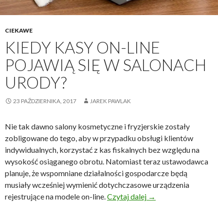
CIEKAWE
KIEDY KASY ON-LINE
POJAWIĄ SIĘ W SALONACH
URODY?
23 PAŹDZIERNIKA, 2017
JAREK PAWLAK
Nie tak dawno salony kosmetyczne i fryzjerskie zostały
zobligowane do tego, aby w przypadku obsługi klientów
indywidualnych, korzystać z kas fiskalnych bez względu na
wysokość osiąganego obrotu. Natomiast teraz ustawodawca
planuje, że wspomniane działalności gospodarcze będą
musiały wcześniej wymienić dotychczasowe urządzenia
Kiedy kasy on-line p
rejestrujące na modele on-line.
Czytaj dalej
→