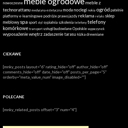
meble ogrodowe
meble z
nowoczesne
ogród
technorattanu
moda
noclegi
patelnie
medycyna estetyczna
nokia
reklama
sklep
platformy e-learningowe
podróże
prawo jazdy
relaks
spa
telefony
meblowy
sport
sypialnia
szkolenia
styl
telefony
komórkowe
usługi budowlane Opolskie
transport
wypoczynek
wyposażenie wnętrz
zadaszenie tarasu
łóżka drewniane
CIEKAWE
[mnky_posts layout="6" rating_hide="off" author_hide="off"
comments_hide="off" date_hide="off" posts_per_page="5"
orderby="meta_value_num" image_disabled=""]
POLECANE
[mnky_related_posts offset="3" num="4"]