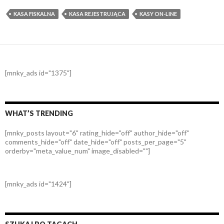
KASA FISKALNA
KASA REJESTRUJĄCA
KASY ON-LINE
[mnky_ads id="1375"]
WHAT’S TRENDING
[mnky_posts layout="6" rating_hide="off" author_hide="off"
comments_hide="off" date_hide="off" posts_per_page="5"
orderby="meta_value_num" image_disabled=""]
[mnky_ads id="1424"]