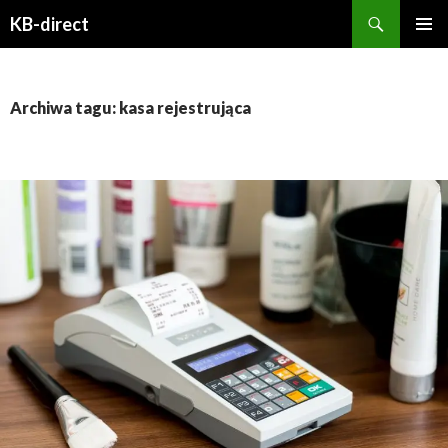
Szukaj
KB-direct
PRZESKOCZ
MENU
DO
GŁÓWN
TREŚCI
Archiwa tagu: kasa rejestrująca