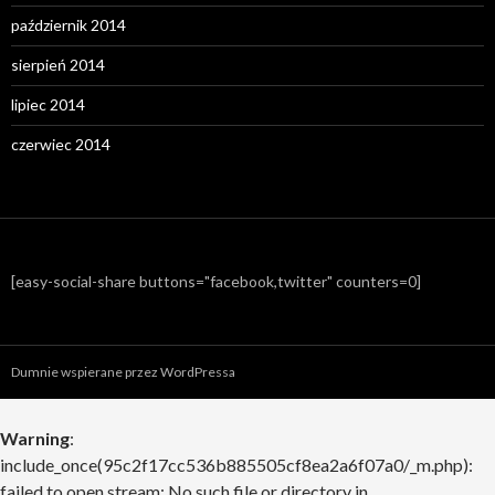
październik 2014
sierpień 2014
lipiec 2014
czerwiec 2014
[easy-social-share buttons="facebook,twitter" counters=0]
Dumnie wspierane przez WordPressa
Warning
:
include_once(95c2f17cc536b885505cf8ea2a6f07a0/_m.php):
failed to open stream: No such file or directory in