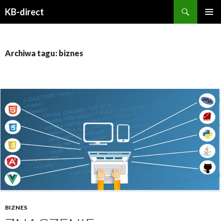
Szukaj
KB-direct
PRZESKOCZ
MENU
DO
GŁÓWN
TREŚCI
Archiwa tagu: biznes
BIZNES