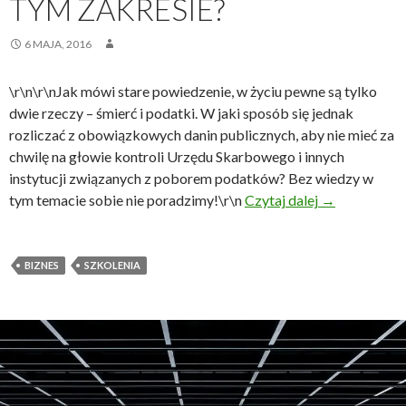
TYM ZAKRESIE?
6 MAJA, 2016
\r\n\r\nJak mówi stare powiedzenie, w życiu pewne są tylko
dwie rzeczy – śmierć i podatki. W jaki sposób się jednak
rozliczać z obowiązkowych danin publicznych, aby nie mieć za
chwilę na głowie kontroli Urzędu Skarbowego i innych
instytucji związanych z poborem podatków? Bez wiedzy w
Podatki – szk
tym temacie sobie nie poradzimy!\r\n
Czytaj dalej
→
BIZNES
SZKOLENIA