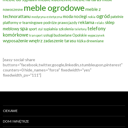
meble ogrodowe
meble z
nowoczesne
ogród
technorattanu
moda
noclegi
patelnie
medycyna estetyczna
nokia
reklama
sklep
platformy e-learningowe
podróże
prawo jazdy
relaks
spa
telefony
meblowy
sport
sypialnia
szkolenia
styl
telefony
komórkowe
usługi budowlane Opolskie
transport
wypoczynek
wyposażenie wnętrz
zadaszenie tarasu
łóżka drewniane
[easy-social-share
buttons="facebook,twitter,google,linkedin,stumbleupon,pinterest"
counters=0 hide_names="force" fixedwidth="yes"
fixedwidth_px="111"]
CIEKAWE
DOM I WNĘTRZE