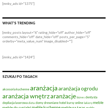
[mnky_ads id="1375"]
WHAT’S TRENDING
[mnky_posts layout="6" rating_hide="off" author_hide="off"
comments_hide="off" date_hide="off" posts_per_page="5"
orderby="meta_value_num" image_disabled=""]
[mnky_ads id="1424"]
SZUKAJ PO TAGACH
aranżacja
aranżacja ogrodu
akcesoria kuchenne
aranżacja wnętrz
aranżacje
dentysta
biznes
meble
depilacja laserowa
domy drewniane
hotel
kursy online
dieta
lakiery
meble kuchenne
meble do sypialni
meble na taras
meble