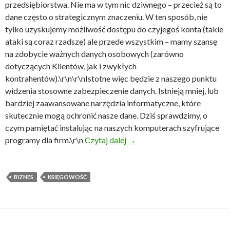
przedsiębiorstwa. Nie ma w tym nic dziwnego – przecież są to
dane często o strategicznym znaczeniu. W ten sposób, nie
tylko uzyskujemy możliwość dostępu do czyjegoś konta (takie
ataki są coraz rzadsze) ale przede wszystkim – mamy szansę
na zdobycie ważnych danych osobowych (zarówno
dotyczących Klientów, jak i zwykłych
kontrahentów).\r\n\r\nIstotne więc będzie z naszego punktu
widzenia stosowne zabezpieczenie danych. Istnieją mniej, lub
bardziej zaawansowane narzędzia informatyczne, które
skutecznie mogą ochronić nasze dane. Dziś sprawdzimy, o
czym pamiętać instalując na naszych komputerach szyfrujące
Szyfrujące programy dla fir
programy dla firm.\r\n
Czytaj dalej
→
BIZNES
KSIĘGOWOŚĆ