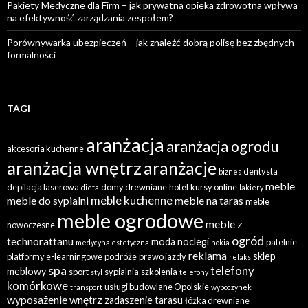
Pakiety Medyczne dla Firm – jak prywatna opieka zdrowotna wpływa
na efektywność zarządzania zespołem?
Porównywarka ubezpieczeń – jak znaleźć dobrą polisę bez zbędnych
formalności
TAGI
aranżacja
aranżacja ogrodu
akcesoria kuchenne
aranżacja wnętrz
aranżacje
dentysta
biznes
meble
depilacja laserowa
domy drewniane
hotel
kursy online
dieta
lakiery
meble kuchenne
meble do sypialni
meble na taras
meble
meble ogrodowe
meble z
nowoczesne
ogród
technorattanu
moda
noclegi
patelnie
medycyna estetyczna
nokia
reklama
sklep
platformy e-learningowe
podróże
prawo jazdy
relaks
spa
telefony
meblowy
sport
sypialnia
szkolenia
styl
telefony
komórkowe
usługi budowlane Opolskie
transport
wypoczynek
wyposażenie wnętrz
zadaszenie tarasu
łóżka drewniane