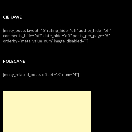
CIEKAWE
[mnky_posts layout="6" rating_hide="off" author_hide="off"
comments_hide="off" date_hide="off" posts_per_page="5"
orderby="meta_value_num" image_disabled=""]
POLECANE
[mnky_related_posts offset="3" num="4"]