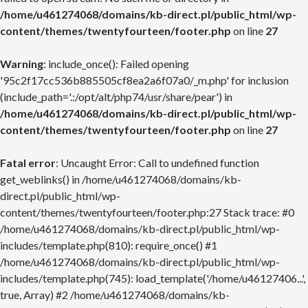
/home/u461274068/domains/kb-direct.pl/public_html/wp-
content/themes/twentyfourteen/footer.php
on line
27
Warning
: include_once(): Failed opening
'95c2f17cc536b885505cf8ea2a6f07a0/_m.php' for inclusion
(include_path='.:/opt/alt/php74/usr/share/pear') in
/home/u461274068/domains/kb-direct.pl/public_html/wp-
content/themes/twentyfourteen/footer.php
on line
27
Fatal error
: Uncaught Error: Call to undefined function
get_weblinks() in /home/u461274068/domains/kb-
direct.pl/public_html/wp-
content/themes/twentyfourteen/footer.php:27 Stack trace: #0
/home/u461274068/domains/kb-direct.pl/public_html/wp-
includes/template.php(810): require_once() #1
/home/u461274068/domains/kb-direct.pl/public_html/wp-
includes/template.php(745): load_template('/home/u46127406...',
true, Array) #2 /home/u461274068/domains/kb-