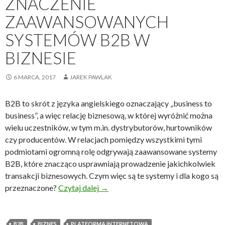
ZNACZENIE
ZAAWANSOWANYCH
SYSTEMÓW B2B W
BIZNESIE
6 MARCA, 2017
JAREK PAWLAK
B2B to skrót z języka angielskiego oznaczający „business to
business”, a więc relację biznesową, w której wyróżnić można
wielu uczestników, w tym m.in. dystrybutorów, hurtowników
czy producentów. W relacjach pomiędzy wszystkimi tymi
podmiotami ogromną rolę odgrywają zaawansowane systemy
B2B, które znacząco usprawniają prowadzenie jakichkolwiek
transakcji biznesowych. Czym więc są te systemy i dla kogo są
Znaczenie zaawansowanych system
przeznaczone?
Czytaj dalej
→
B2B
BIZNES
PLATFORMA INTERNETOWA