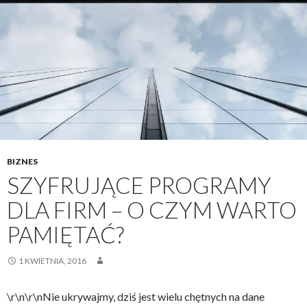
BIZNES
SZYFRUJĄCE PROGRAMY
DLA FIRM – O CZYM WARTO
PAMIĘTAĆ?
1 KWIETNIA, 2016
\r\n\r\nNie ukrywajmy, dziś jest wielu chętnych na dane