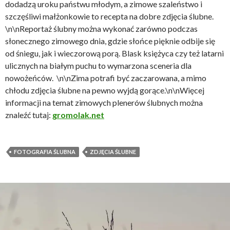
dodadzą uroku państwu młodym, a zimowe szaleństwo i
szczęśliwi małżonkowie to recepta na dobre zdjęcia ślubne.
\n\n
Reportaż ślubny można wykonać zarówno podczas
słonecznego zimowego dnia, gdzie słońce pięknie odbije się
od śniegu, jak i wieczorową porą. Blask księżyca czy też latarni
ulicznych na białym puchu to wymarzona sceneria dla
nowożeńców.
\n\n
Zima potrafi być zaczarowana, a mimo
chłodu zdjęcia ślubne na pewno wyjdą gorące.
\n\nWięcej
informacji na temat zimowych plenerów ślubnych można
znaleźć tutaj:
gromolak.net
FOTOGRAFIA ŚLUBNA
ZDJĘCIA ŚLUBNE