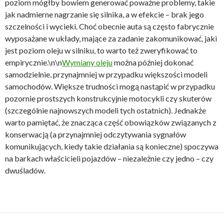
poziom mógłby bowiem generować poważne problemy, takie
jak nadmierne nagrzanie się silnika, a w efekcie – brak jego
szczelności i wycieki. Choć obecnie auta są często fabrycznie
wyposażane w układy, mające za zadanie zakomunikować, jaki
jest poziom oleju w silniku, to warto też zweryfikować to
empirycznie.\n\n
Wymiany oleju
można później dokonać
samodzielnie, przynajmniej w przypadku większości modeli
samochodów. Większe trudności mogą nastąpić w przypadku
pozornie prostszych konstrukcyjnie motocykli czy skuterów
(szczególnie najnowszych modeli tych ostatnich). Jednakże
warto pamiętać, że znacząca część obowiązków związanych z
konserwacją (a przynajmniej odczytywania sygnałów
komunikujących, kiedy takie działania są konieczne) spoczywa
na barkach właścicieli pojazdów – niezależnie czy jedno – czy
dwuśladów.