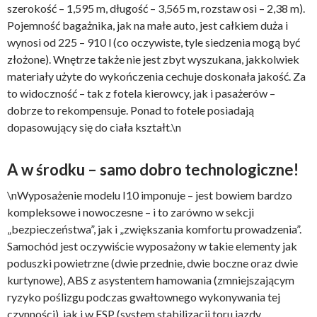
szerokość – 1,595 m, długość – 3,565 m, rozstaw osi – 2,38 m).
Pojemność bagażnika, jak na małe auto, jest całkiem duża i
wynosi od 225 – 910 l (co oczywiste, tyle siedzenia mogą być
złożone). Wnętrze także nie jest zbyt wyszukana, jakkolwiek
materiały użyte do wykończenia cechuje doskonała jakość. Za
to widoczność – tak z fotela kierowcy, jak i pasażerów –
dobrze to rekompensuje. Ponad to fotele posiadają
dopasowujący się do ciała kształt.\n
A w środku – samo dobro technologiczne!
\nWyposażenie modelu I10 imponuje – jest bowiem bardzo
kompleksowe i nowoczesne – i to zarówno w sekcji
„bezpieczeństwa”, jak i „zwiększania komfortu prowadzenia”.
Samochód jest oczywiście wyposażony w takie elementy jak
poduszki powietrzne (dwie przednie, dwie boczne oraz dwie
kurtynowe), ABS z asystentem hamowania (zmniejszającym
ryzyko poślizgu podczas gwałtownego wykonywania tej
czynności), jak i w ESP (system stabilizacji toru jazdy,