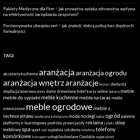
Pakiety Medyczne dla Firm – jak prywatna opieka zdrowotna wpływa
na efektywność zarządzania zespołem?
Porównywarka ubezpieczeń – jak znaleźć dobrą polisę bez zbędnych
formalności
TAGI
aranżacja
aranżacja ogrodu
akcesoria kuchenne
aranżacja wnętrz
aranżacje
dentysta
biznes
meble
depilacja laserowa
domy drewniane
hotel
kursy online
dieta
lakiery
meble kuchenne
meble do sypialni
meble na taras
meble
meble ogrodowe
meble z
nowoczesne
ogród
technorattanu
moda
noclegi
patelnie
medycyna estetyczna
nokia
reklama
sklep
platformy e-learningowe
podróże
prawo jazdy
relaks
spa
telefony
meblowy
sport
sypialnia
szkolenia
styl
telefony
komórkowe
usługi budowlane Opolskie
transport
wypoczynek