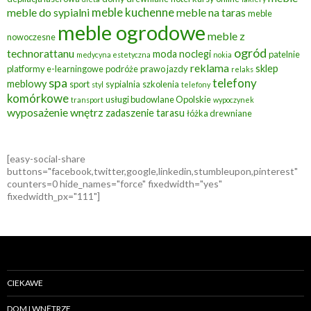
meble kuchenne
meble do sypialni
meble na taras
meble
meble ogrodowe
meble z
nowoczesne
ogród
technorattanu
moda
noclegi
patelnie
medycyna estetyczna
nokia
reklama
sklep
platformy e-learningowe
podróże
prawo jazdy
relaks
spa
telefony
meblowy
sport
sypialnia
szkolenia
styl
telefony
komórkowe
usługi budowlane Opolskie
transport
wypoczynek
wyposażenie wnętrz
zadaszenie tarasu
łóżka drewniane
[easy-social-share
buttons="facebook,twitter,google,linkedin,stumbleupon,pinterest"
counters=0 hide_names="force" fixedwidth="yes"
fixedwidth_px="111"]
CIEKAWE
DOM I WNĘTRZE