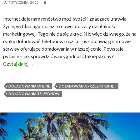
7 STYCZNIA, 2015
Internet daje nam mnóstwo możliwości i znacząco ułatwia
życie, wchłaniając coraz to nowe obszary działalności
marketingowej. Tego nie da się ukryć. Nic więc dziwnego, że na
rynku doładowań telefonów rusz co rusz pojawiają się nowe
serwisy oferujące doładowania w niższej cenie. Powstaje
pytanie – jak sprawdzić wiarygodność takiej strony?
Doładowanie telefonu przez Internet
Czytaj dalej
→
DOŁADOWANIA ONLINE
DOŁADOWANIA PRZEZ INTERNET
DOŁADOWANIA TELEFONÓW