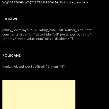
wyposażenie wnętrz
zadaszenie tarasu
łóżka drewniane
CIEKAWE
[mnky_posts layout="6" rating_hide="off" author_hide="off"
comments_hide="off" date_hide="off" posts_per_page="5"
orderby="meta_value_num" image_disabled=""]
POLECANE
[mnky_related_posts offset="3" num="4"]