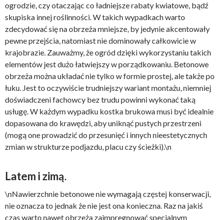
ogrodzie, czy otaczając co ładniejsze rabaty kwiatowe, bądź
skupiska innej roślinności. W takich wypadkach warto
zdecydować się na obrzeża mniejsze, by jedynie akcentowały
pewne przejścia, natomiast nie dominowały całkowicie w
krajobrazie. Zauważmy, że ogród dzięki wykorzystaniu takich
elementów jest dużo łatwiejszy w porządkowaniu. Betonowe
obrzeża można układać nie tylko w formie prostej, ale także po
łuku. Jest to oczywiście trudniejszy wariant montażu, niemniej
doświadczeni fachowcy bez trudu powinni wykonać taką
usługę. W każdym wypadku kostka brukowa musi być idealnie
dopasowana do krawędzi, aby uniknąć pustych przestrzeni
(mogą one prowadzić do przesunięć i innych nieestetycznych
zmian w strukturze podjazdu, placu czy ścieżki).\n
Latem i zimą.
\nNawierzchnie betonowe nie wymagają częstej konserwacji,
nie oznacza to jednak że nie jest ona konieczna. Raz na jakiś
czas warto nawet obrzeża zaimpregnować specjalnym