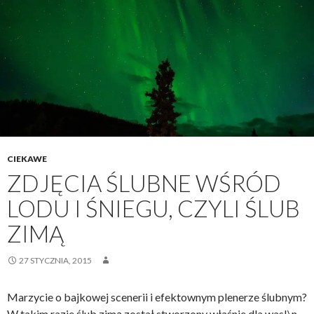
CIEKAWE
ZDJĘCIA ŚLUBNE WŚRÓD
LODU I ŚNIEGU, CZYLI ŚLUB
ZIMĄ
27 STYCZNIA, 2015
Marzycie o bajkowej scenerii i efektownym plenerze ślubnym?
W takim razie ślub zimą został stworzony właśnie dla was!
\n