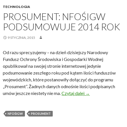
TECHNOLOGIA
PROSUMENT: NFOŚIGW
PODSUMOWUJE 2014 ROK
9 STYCZNIA, 2015
Od razu sprecyzujemy – na dzień dzisiejszy Narodowy
Fundusz Ochrony Środowiska i Gospodarki Wodnej
opublikował na swojej stronie internetowej jedynie
podsumowanie zeszłego roku pod kątem ilości funduszów
wojewódzkich, które postanowiły dołączyć do programu
„Prosument”. Żadnych danych odnośnie ilości podpisanych
Prosument: NFOŚiG
umów jeszcze niestety nie ma.
Czytaj dalej
→
NFOŚIGW
PROSUMENT