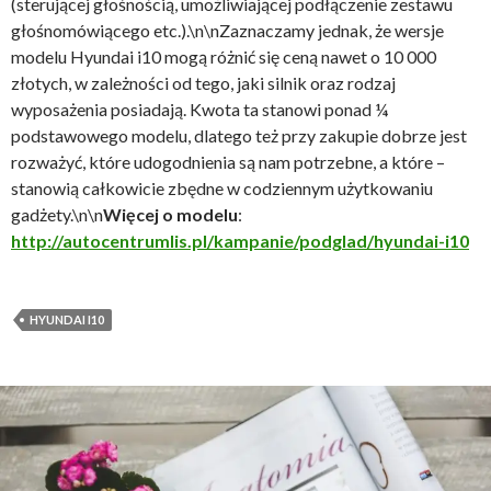
(sterującej głośnością, umożliwiającej podłączenie zestawu
głośnomówiącego etc.).\n\nZaznaczamy jednak, że wersje
modelu Hyundai i10 mogą różnić się ceną nawet o 10 000
złotych, w zależności od tego, jaki silnik oraz rodzaj
wyposażenia posiadają. Kwota ta stanowi ponad ¼
podstawowego modelu, dlatego też przy zakupie dobrze jest
rozważyć, które udogodnienia są nam potrzebne, a które –
stanowią całkowicie zbędne w codziennym użytkowaniu
gadżety.\n\n
Więcej o modelu
:
http://autocentrumlis.pl/kampanie/podglad/hyundai-i10
HYUNDAI I10