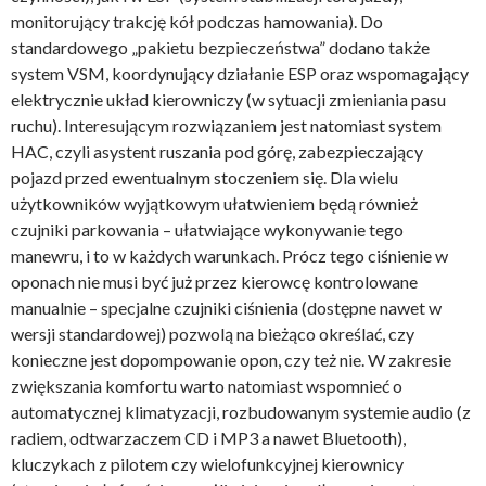
monitorujący trakcję kół podczas hamowania). Do
standardowego „pakietu bezpieczeństwa” dodano także
system VSM, koordynujący działanie ESP oraz wspomagający
elektrycznie układ kierowniczy (w sytuacji zmieniania pasu
ruchu). Interesującym rozwiązaniem jest natomiast system
HAC, czyli asystent ruszania pod górę, zabezpieczający
pojazd przed ewentualnym stoczeniem się. Dla wielu
użytkowników wyjątkowym ułatwieniem będą również
czujniki parkowania – ułatwiające wykonywanie tego
manewru, i to w każdych warunkach. Prócz tego ciśnienie w
oponach nie musi być już przez kierowcę kontrolowane
manualnie – specjalne czujniki ciśnienia (dostępne nawet w
wersji standardowej) pozwolą na bieżąco określać, czy
konieczne jest dopompowanie opon, czy też nie. W zakresie
zwiększania komfortu warto natomiast wspomnieć o
automatycznej klimatyzacji, rozbudowanym systemie audio (z
radiem, odtwarzaczem CD i MP3 a nawet Bluetooth),
kluczykach z pilotem czy wielofunkcyjnej kierownicy