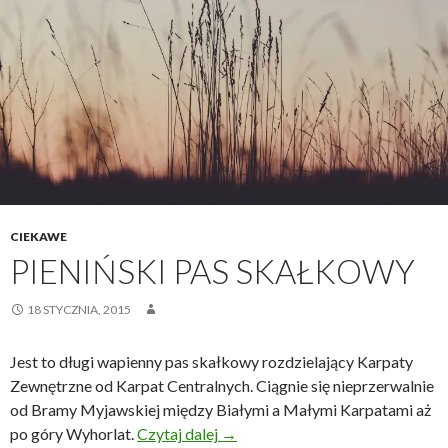
CIEKAWE
PIENIŃSKI PAS SKAŁKOWY
18 STYCZNIA, 2015
Jest to długi wapienny pas skałkowy rozdzielający Karpaty
Zewnętrzne od Karpat Centralnych. Ciągnie się nieprzerwalnie
od Bramy Myjawskiej między Białymi a Małymi Karpatami aż
Pieniński Pas Skałkowy
po góry Wyhorlat.
Czytaj dalej
→