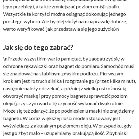
jego przebiegi, a także zmniejszać poziom emisji spalin.
Wszystkie te korzyści można osiągnąć dokonując jednego
prostego wyboru. Ale by olej służył nam naprawdę dobrze,
warto weryfikować, jak przedstawia się jego zużycie.\n
Jak się do tego zabrać?
\nPrzede wszystkim warto pamiętać, by zaopatrzyć się w
ochronne rękawiczki oraz bagnet do pomiaru. Samochód musi
się znajdować na stabilnym, płaskim podłożu. Pierwszym
krokiem jest rozruch silnika i rozgrzanie go (przez kilka minut),
następnie należy odczekać, a później z wielką ostrożnością
otworzyć maskę i przy pomocy bagnetu sprawdzić poziom
oleju (przy czym warto tę czynność wykonać dwukrotnie.
Może się też zdarzyć, że po podniesieniu maski nie znajdziemy
bagnetu. W coraz większej ilości modeli stosowany jest
wyświetlacz z aktualnym poziomem oleju. W przypadku, gdy
jest go zbyt mało – uzupełniamy brakującą ilość. Zbyt niski