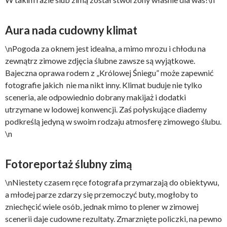
Aura nada cudowny klimat
\n
Pogoda za oknem jest idealna, a m
imo mrozu i chłodu na
zewnątrz zimowe zdjęcia ślubne zawsze są wyjątkowe.
Bajeczna oprawa rodem z „Królowej Śniegu” może zapewnić
fotografie jakich nie ma
nikt inny
. Klimat buduje nie tylko
sceneria, ale odpowiednio dobrany makijaż i dodatki
utrzymane w lodowej konwencji. Zaś połyskujące diademy
podkreślą jedyną w swoim rodzaju atmosferę zimowego ślubu.
\n
Fotoreportaż ślubny zimą
\n
Niestety czasem ręce fotografa przymarzają do obiektywu,
a młodej parze zdarzy się przemoczyć buty, mogłoby to
zniechęcić wiele osób, jednak mimo to plener w zimowej
scenerii daje cudowne rezultaty. Zmarznięte policzki, na pewno