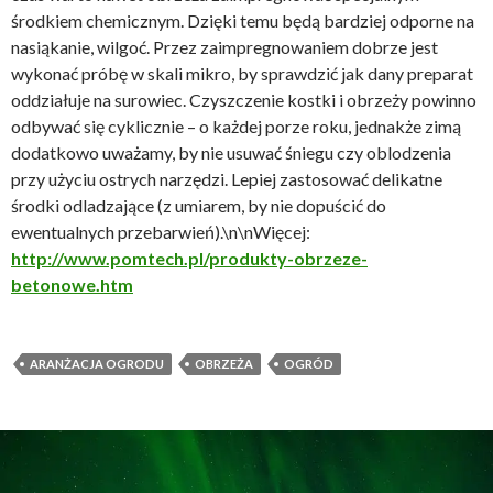
środkiem chemicznym. Dzięki temu będą bardziej odporne na
nasiąkanie, wilgoć. Przez zaimpregnowaniem dobrze jest
wykonać próbę w skali mikro, by sprawdzić jak dany preparat
oddziałuje na surowiec. Czyszczenie kostki i obrzeży powinno
odbywać się cyklicznie – o każdej porze roku, jednakże zimą
dodatkowo uważamy, by nie usuwać śniegu czy oblodzenia
przy użyciu ostrych narzędzi. Lepiej zastosować delikatne
środki odladzające (z umiarem, by nie dopuścić do
ewentualnych przebarwień).\n\nWięcej:
http://www.pomtech.pl/produkty-obrzeze-
betonowe.htm
ARANŻACJA OGRODU
OBRZEŻA
OGRÓD