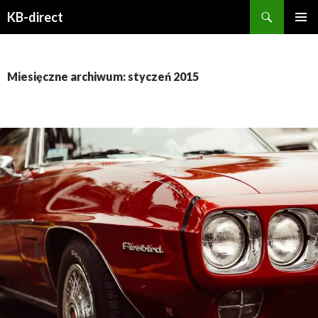
Szukaj
KB-direct
PRZESKOCZ
MENU
DO
GŁÓWN
TREŚCI
Miesięczne archiwum: styczeń 2015