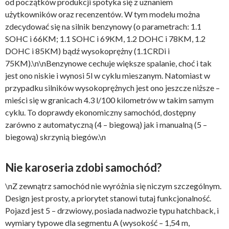
od początków produkcji spotyka się z uznaniem
użytkowników oraz recenzentów. W tym modelu można
zdecydować się na silnik benzynowy (o parametrach: 1.1
SOHC i 66KM; 1.1 SOHC i 69KM, 1.2 DOHC i 78KM, 1.2
DOHC i 85KM) bądź wysokoprężny (1.1CRDi i
75KM).\n\nBenzynowe cechuje większe spalanie, choć i tak
jest ono niskie i wynosi 5l w cyklu mieszanym. Natomiast w
przypadku silników wysokoprężnych jest ono jeszcze niższe –
mieści się w granicach 4.3 l/100 kilometrów w takim samym
cyklu. To doprawdy ekonomiczny samochód, dostępny
zarówno z automatyczną (4 – biegową) jak i manualną (5 –
biegową) skrzynią biegów.\n
Nie karoseria zdobi samochód?
\nZ zewnątrz samochód nie wyróżnia się niczym szczególnym.
Design jest prosty, a priorytet stanowi tutaj funkcjonalność.
Pojazd jest 5 – drzwiowy, posiada nadwozie typu hatchback, i
wymiary typowe dla segmentu A (wysokość – 1,54 m,