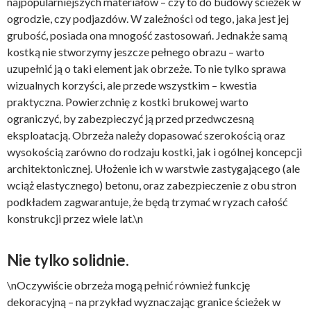
najpopularniejszych materiałów – czy to do budowy ścieżek w
ogrodzie, czy podjazdów. W zależności od tego, jaka jest jej
grubość, posiada ona mnogość zastosowań. Jednakże samą
kostką nie stworzymy jeszcze pełnego obrazu – warto
uzupełnić ją o taki element jak obrzeże. To nie tylko sprawa
wizualnych korzyści, ale przede wszystkim – kwestia
praktyczna. Powierzchnię z kostki brukowej warto
ograniczyć, by zabezpieczyć ją przed przedwczesną
eksploatacją. Obrzeża należy dopasować szerokością oraz
wysokością zarówno do rodzaju kostki, jak i ogólnej koncepcji
architektonicznej. Ułożenie ich w warstwie zastygającego (ale
wciąż elastycznego) betonu, oraz zabezpieczenie z obu stron
podkładem zagwarantuje, że będą trzymać w ryzach całość
konstrukcji przez wiele lat.\n
Nie tylko solidnie.
\nOczywiście obrzeża mogą pełnić również funkcję
dekoracyjną – na przykład wyznaczając granice ścieżek w