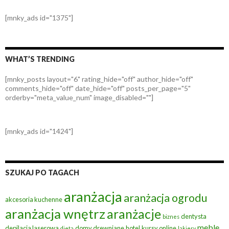
[mnky_ads id="1375"]
WHAT’S TRENDING
[mnky_posts layout="6" rating_hide="off" author_hide="off"
comments_hide="off" date_hide="off" posts_per_page="5"
orderby="meta_value_num" image_disabled=""]
[mnky_ads id="1424"]
SZUKAJ PO TAGACH
aranżacja
aranżacja ogrodu
akcesoria kuchenne
aranżacja wnętrz
aranżacje
dentysta
biznes
meble
depilacja laserowa
domy drewniane
hotel
kursy online
dieta
lakiery