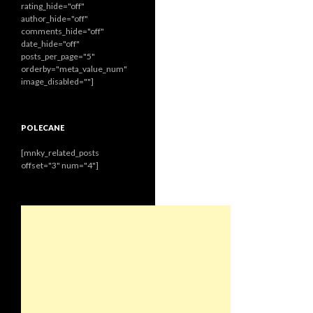
rating_hide="off"
author_hide="off"
comments_hide="off"
date_hide="off"
posts_per_page="5"
orderby="meta_value_num"
image_disabled=""]
POLECANE
[mnky_related_posts
offset="3" num="4"]