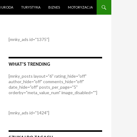
I URODA
TURYSTYKA
BIZNES
MOTORYZACJA
[mnky_ads id="1375"]
WHAT’S TRENDING
[mnky_posts layout="6" rating_hide="off"
author_hide="off" comments_hide="off"
date_hide="off" posts_per_page="5"
orderby="meta_value_num" image_disabled=""]
[mnky_ads id="1424"]