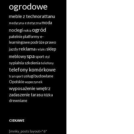
ogrodowe
meble z technorattanu
moda
medycyna estetyczna
ogród
noclegi
nokia
patelnie
platformy e-
learningowe
podróże
prawo
reklama
sklep
jazdy
relaks
spa
meblowy
sport
styl
sypialnia
szkolenia
telefony
telefony komórkowe
usługi budowlane
transport
Opolskie
wypoczynek
wyposażenie wnętrz
zadaszenie tarasu
łóżka
drewniane
CIEKAWE
[mnky_posts layout="6"