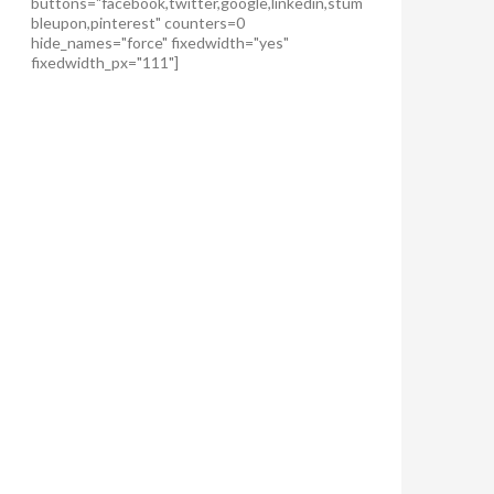
buttons="facebook,twitter,google,linkedin,stum
bleupon,pinterest" counters=0
hide_names="force" fixedwidth="yes"
fixedwidth_px="111"]