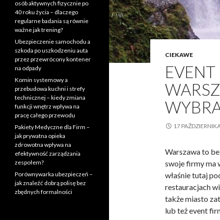
osób aktywnych fizycznie po
40 roku życia – dlaczego
regularne badania są równie
ważne jak trening?
Ubezpieczenie samochodu a
szkoda po uszkodzeniu auta
CIEKAWE
przez przewrócony kontener
EVENT
na odpady
Komin systemowy a
WARSZA
przebudowa kuchni i strefy
technicznej – kiedy zmiana
WYBRA
funkcji wnętrz wpływa na
pracę całego przewodu
17 PAŹDZIERNIKA
Pakiety Medyczne dla Firm –
jak prywatna opieka
zdrowotna wpływa na
Warszawa to bez
efektywność zarządzania
swoje firmy ma w
zespołem?
właśnie tutaj po
Porównywarka ubezpieczeń –
jak znaleźć dobrą polisę bez
restauracjach w
zbędnych formalności
także miasto za
lub też event f