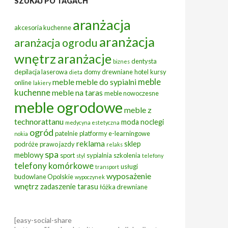
SZUKAJ PO TAGACH
aranżacja
akcesoria kuchenne
aranżacja
aranżacja ogrodu
wnętrz
aranżacje
dentysta
biznes
depilacja laserowa
domy drewniane
hotel
kursy
dieta
meble
meble
meble do sypialni
online
lakiery
kuchenne
meble na taras
meble nowoczesne
meble ogrodowe
meble z
technorattanu
moda
noclegi
medycyna estetyczna
ogród
patelnie
platformy e-learningowe
nokia
reklama
sklep
podróże
prawo jazdy
relaks
spa
meblowy
sport
sypialnia
szkolenia
styl
telefony
telefony komórkowe
usługi
transport
wyposażenie
budowlane Opolskie
wypoczynek
wnętrz
zadaszenie tarasu
łóżka drewniane
[easy-social-share