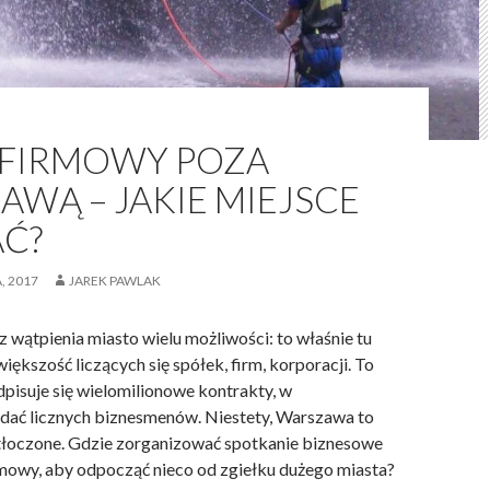
 FIRMOWY POZA
WĄ – JAKIE MIEJSCE
Ć?
, 2017
JAREK PAWLAK
 wątpienia miasto wielu możliwości: to właśnie tu
iększość liczących się spółek, firm, korporacji. To
dpisuje się wielomilionowe kontrakty, w
idać licznych biznesmenów. Niestety, Warszawa to
tłoczone. Gdzie zorganizować spotkanie biznesowe
irmowy, aby odpocząć nieco od zgiełku dużego miasta?