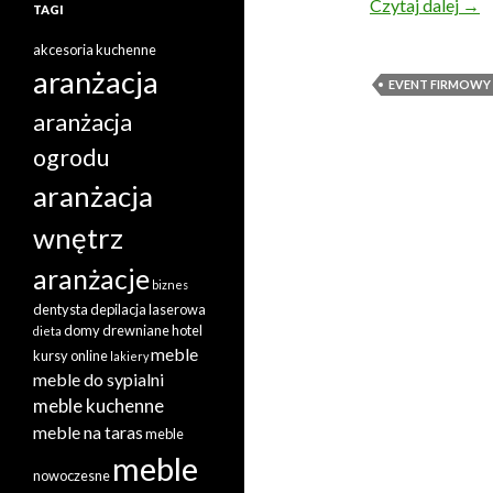
Eve
Czytaj dalej
→
TAGI
akcesoria kuchenne
aranżacja
EVENT FIRMOWY
aranżacja
ogrodu
aranżacja
wnętrz
aranżacje
biznes
dentysta
depilacja laserowa
domy drewniane
hotel
dieta
meble
kursy online
lakiery
meble do sypialni
meble kuchenne
meble na taras
meble
meble
nowoczesne