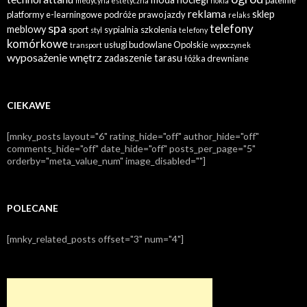
medycyna estetyczna
nokia
reklama
sklep
platformy e-learningowe
podróże
prawo jazdy
relaks
spa
telefony
meblowy
sport
sypialnia
szkolenia
styl
telefony
komórkowe
usługi budowlane Opolskie
transport
wypoczynek
wyposażenie wnętrz
zadaszenie tarasu
łóżka drewniane
CIEKAWE
[mnky_posts layout="6" rating_hide="off" author_hide="off"
comments_hide="off" date_hide="off" posts_per_page="5"
orderby="meta_value_num" image_disabled=""]
POLECANE
[mnky_related_posts offset="3" num="4"]