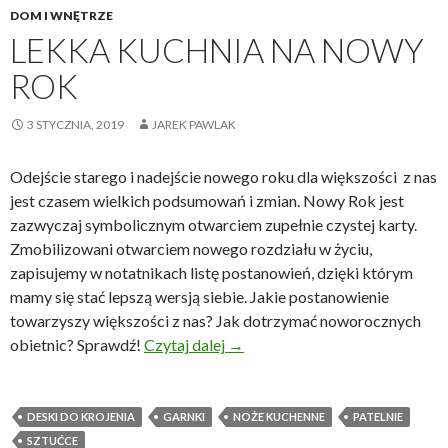
DOM I WNĘTRZE
LEKKA KUCHNIA NA NOWY
ROK
3 STYCZNIA, 2019
JAREK PAWLAK
Odejście starego i nadejście nowego roku dla większości z nas
jest czasem wielkich podsumowań i zmian. Nowy Rok jest
zazwyczaj symbolicznym otwarciem zupełnie czystej karty.
Zmobilizowani otwarciem nowego rozdziału w życiu,
zapisujemy w notatnikach listę postanowień, dzięki którym
mamy się stać lepszą wersją siebie. Jakie postanowienie
towarzyszy większości z nas? Jak dotrzymać noworocznych
Lekka kuchnia na Nowy Rok
obietnic? Sprawdź!
Czytaj dalej
→
DESKI DO KROJENIA
GARNKI
NOŻE KUCHENNE
PATELNIE
SZTUĆCE