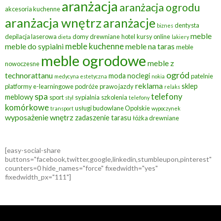
aranżacja
aranżacja ogrodu
akcesoria kuchenne
aranżacja wnętrz
aranżacje
dentysta
biznes
meble
depilacja laserowa
domy drewniane
hotel
kursy online
dieta
lakiery
meble kuchenne
meble do sypialni
meble na taras
meble
meble ogrodowe
meble z
nowoczesne
ogród
technorattanu
moda
noclegi
patelnie
medycyna estetyczna
nokia
reklama
sklep
platformy e-learningowe
podróże
prawo jazdy
relaks
spa
telefony
meblowy
sport
sypialnia
szkolenia
styl
telefony
komórkowe
usługi budowlane Opolskie
transport
wypoczynek
wyposażenie wnętrz
zadaszenie tarasu
łóżka drewniane
[easy-social-share
buttons="facebook,twitter,google,linkedin,stumbleupon,pinterest"
counters=0 hide_names="force" fixedwidth="yes"
fixedwidth_px="111"]