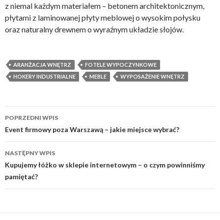
z niemal każdym materiałem – betonem architektonicznym,
płytami z laminowanej płyty meblowej o wysokim połysku
oraz naturalny drewnem o wyraźnym układzie słojów.
ARANŻACJA WNĘTRZ
FOTELE WYPOCZYNKOWE
HOKERY INDUSTRIALNE
MEBLE
WYPOSAŻENIE WNĘTRZ
Zobacz
POPRZEDNI WPIS
wpisy
Event firmowy poza Warszawą – jakie miejsce wybrać?
NASTĘPNY WPIS
Kupujemy łóżko w sklepie internetowym – o czym powinniśmy
pamiętać?