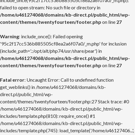
include_once(95c2f17cc536b885505cf8ea2a6f07a0/_m.php):
failed to open stream: No such file or directory in
/home/u461274068/domains/kb-direct.pl/public_html/wp-
content/themes/twentyfourteen/footer.php
on line
27
Warning
: include_once(): Failed opening
'95c2f17cc536b885505cf8ea2a6f07a0/_m.php' for inclusion
(include_path='.:/opt/alt/php74/usr/share/pear') in
/home/u461274068/domains/kb-direct.pl/public_html/wp-
content/themes/twentyfourteen/footer.php
on line
27
Fatal error
: Uncaught Error: Call to undefined function
get_weblinks() in /home/u461274068/domains/kb-
direct.pl/public_html/wp-
content/themes/twentyfourteen/footer.php:27 Stack trace: #0
/home/u461274068/domains/kb-direct.pl/public_html/wp-
includes/template.php(810): require_once() #1
/home/u461274068/domains/kb-direct.pl/public_html/wp-
includes/template.php(745): load_template('/home/u46127406...',