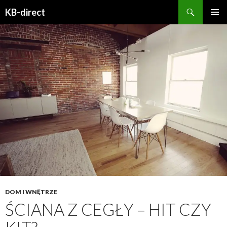
Szukaj
KB-direct
PRZESKOCZ
MENU
DO
GŁÓWN
TREŚCI
DOM I WNĘTRZE
ŚCIANA Z CEGŁY – HIT CZY