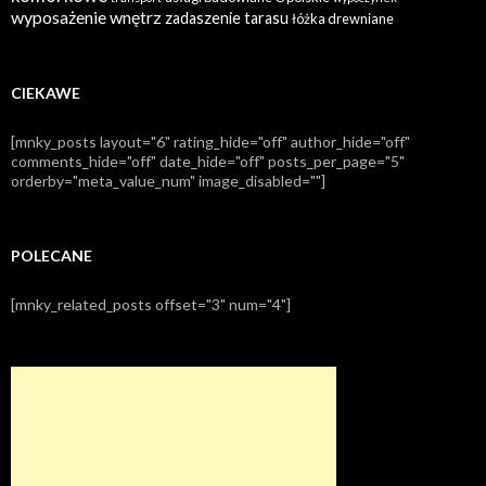
wyposażenie wnętrz
zadaszenie tarasu
łóżka drewniane
CIEKAWE
[mnky_posts layout="6" rating_hide="off" author_hide="off"
comments_hide="off" date_hide="off" posts_per_page="5"
orderby="meta_value_num" image_disabled=""]
POLECANE
[mnky_related_posts offset="3" num="4"]