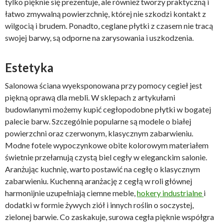
tylko pięknie się prezentuje, ale również tworzy praktyczną i
łatwo zmywalną powierzchnię, której nie szkodzi kontakt z
wilgocią i brudem. Ponadto, ceglane płytki z czasem nie tracą
swojej barwy, są odporne na zarysowania i uszkodzenia.
Estetyka
Salonowa ściana wyeksponowana przy pomocy cegieł jest
piękną oprawą dla mebli. W sklepach z artykułami
budowlanymi możemy kupić cegłopodobne płytki w bogatej
palecie barw. Szczególnie popularne są modele o białej
powierzchni oraz czerwonym, klasycznym zabarwieniu.
Modne fotele wypoczynkowe obite kolorowym materiałem
świetnie przełamują czystą biel cegły w eleganckim salonie.
Aranżując kuchnię, warto postawić na cegłę o klasycznym
zabarwieniu. Kuchenną aranżację z cegłą w roli głównej
harmonijnie uzupełniają ciemne meble,
hokery industrialne
i
dodatki w formie żywych ziół i innych roślin o soczystej,
zielonej barwie. Co zaskakuje, surowa cegła pięknie współgra