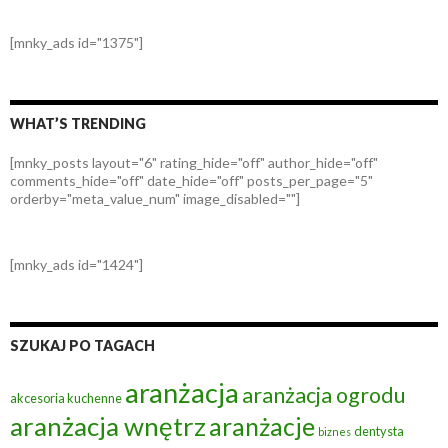
[mnky_ads id="1375"]
WHAT’S TRENDING
[mnky_posts layout="6" rating_hide="off" author_hide="off"
comments_hide="off" date_hide="off" posts_per_page="5"
orderby="meta_value_num" image_disabled=""]
[mnky_ads id="1424"]
SZUKAJ PO TAGACH
aranżacja
aranżacja ogrodu
akcesoria kuchenne
aranżacja wnętrz
aranżacje
dentysta
biznes