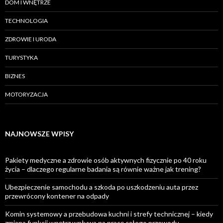
DOM I WNĘTRZE
TECHNOLOGIA
ZDROWIE I URODA
TURYSTYKA
BIZNES
MOTORYZACJA
NAJNOWSZE WPISY
Pakiety medyczne a zdrowie osób aktywnych fizycznie po 40 roku
życia – dlaczego regularne badania są równie ważne jak trening?
Ubezpieczenie samochodu a szkoda po uszkodzeniu auta przez
przewrócony kontener na odpady
Komin systemowy a przebudowa kuchni i strefy technicznej – kiedy
zmiana funkcji wnętrz wpływa na pracę całego przewodu