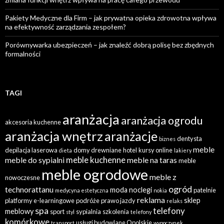
Pakiety Medyczne dla Firm – jak prywatna opieka zdrowotna wpływa
na efektywność zarządzania zespołem?
Porównywarka ubezpieczeń – jak znaleźć dobrą polisę bez zbędnych
formalności
TAGI
aranżacja
aranżacja ogrodu
akcesoria kuchenne
aranżacja wnętrz
aranżacje
dentysta
biznes
meble
depilacja laserowa
domy drewniane
hotel
kursy online
dieta
lakiery
meble kuchenne
meble do sypialni
meble na taras
meble
meble ogrodowe
meble z
nowoczesne
ogród
technorattanu
moda
noclegi
patelnie
medycyna estetyczna
nokia
reklama
sklep
platformy e-learningowe
podróże
prawo jazdy
relaks
spa
telefony
meblowy
sport
sypialnia
szkolenia
styl
telefony
komórkowe
usługi budowlane Opolskie
transport
wypoczynek