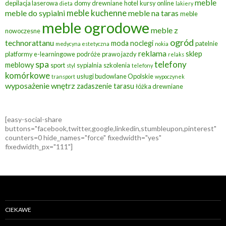
meble
depilacja laserowa
domy drewniane
hotel
kursy online
dieta
lakiery
meble kuchenne
meble do sypialni
meble na taras
meble
meble ogrodowe
meble z
nowoczesne
ogród
technorattanu
moda
noclegi
patelnie
medycyna estetyczna
nokia
reklama
sklep
platformy e-learningowe
podróże
prawo jazdy
relaks
spa
telefony
meblowy
sport
sypialnia
szkolenia
styl
telefony
komórkowe
usługi budowlane Opolskie
transport
wypoczynek
wyposażenie wnętrz
zadaszenie tarasu
łóżka drewniane
[easy-social-share
buttons="facebook,twitter,google,linkedin,stumbleupon,pinterest"
counters=0 hide_names="force" fixedwidth="yes"
fixedwidth_px="111"]
CIEKAWE