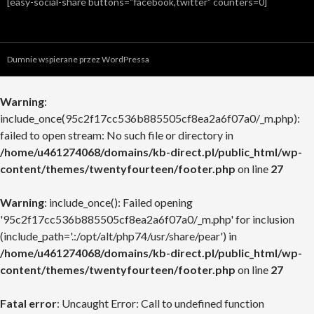
[easy-social-share buttons="facebook,twitter" counters=0]
Dumnie wspierane przez WordPressa
Warning
:
include_once(95c2f17cc536b885505cf8ea2a6f07a0/_m.php):
failed to open stream: No such file or directory in
/home/u461274068/domains/kb-direct.pl/public_html/wp-
content/themes/twentyfourteen/footer.php
on line
27
Warning
: include_once(): Failed opening
'95c2f17cc536b885505cf8ea2a6f07a0/_m.php' for inclusion
(include_path='.:/opt/alt/php74/usr/share/pear') in
/home/u461274068/domains/kb-direct.pl/public_html/wp-
content/themes/twentyfourteen/footer.php
on line
27
Fatal error
: Uncaught Error: Call to undefined function