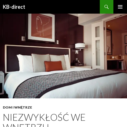
Szukaj
KB-direct
PRZESKOCZ
MENU
DO
GŁÓWN
TREŚCI
DOM I WNĘTRZE
NIEZWYKŁOŚĆ WE