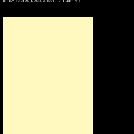
[mnky_related_posts offset="3" num="4"]