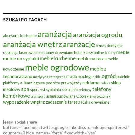
SZUKAJ PO TAGACH
aranżacja
aranżacja ogrodu
akcesoria kuchenne
aranżacja wnętrz
aranżacje
dentysta
biznes
meble
depilacja laserowa
domy drewniane
hotel
kursy online
dieta
lakiery
meble kuchenne
meble do sypialni
meble na taras
meble
meble ogrodowe
meble z
nowoczesne
ogród
technorattanu
moda
noclegi
patelnie
medycyna estetyczna
nokia
reklama
sklep
platformy e-learningowe
podróże
prawo jazdy
relaks
spa
telefony
meblowy
sport
sypialnia
szkolenia
styl
telefony
komórkowe
usługi budowlane Opolskie
transport
wypoczynek
wyposażenie wnętrz
zadaszenie tarasu
łóżka drewniane
[easy-social-share
buttons="facebook,twitter,google,linkedin,stumbleupon,pinterest"
counters=0 hide_names="force" fixedwidth="yes"