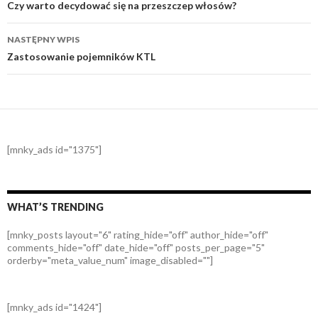
wpisy
Czy warto decydować się na przeszczep włosów?
NASTĘPNY WPIS
Zastosowanie pojemników KTL
[mnky_ads id="1375"]
WHAT’S TRENDING
[mnky_posts layout="6" rating_hide="off" author_hide="off"
comments_hide="off" date_hide="off" posts_per_page="5"
orderby="meta_value_num" image_disabled=""]
[mnky_ads id="1424"]