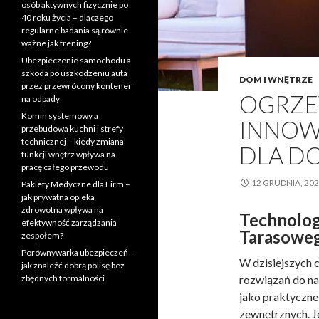
osób aktywnych fizycznie po
40 roku życia – dlaczego
regularne badania są równie
ważne jak trening?
Ubezpieczenie samochodu a
szkoda po uszkodzeniu auta
DOM I WNĘTRZE
przez przewrócony kontener
OGRZE
na odpady
Komin systemowy a
INNOW
przebudowa kuchni i strefy
technicznej – kiedy zmiana
DLA D
funkcji wnętrz wpływa na
pracę całego przewodu
12 GRUDNIA, 20
Pakiety Medyczne dla Firm –
jak prywatna opieka
zdrowotna wpływa na
Technolog
efektywność zarządzania
Tarasowe
zespołem?
Porównywarka ubezpieczeń –
W dzisiejszych 
jak znaleźć dobrą polisę bez
zbędnych formalności
rozwiązań do n
jako praktyczne
zewnętrznych. Je