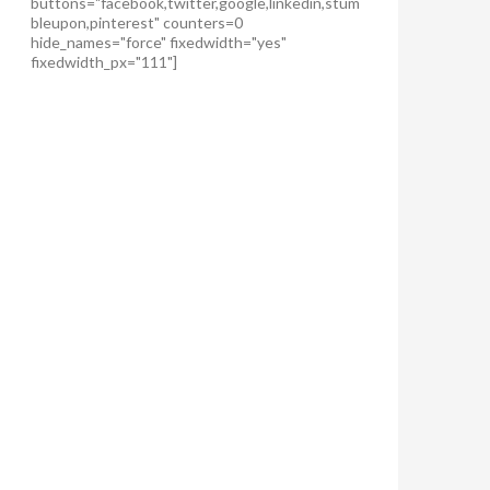
buttons="facebook,twitter,google,linkedin,stum
bleupon,pinterest" counters=0
hide_names="force" fixedwidth="yes"
fixedwidth_px="111"]