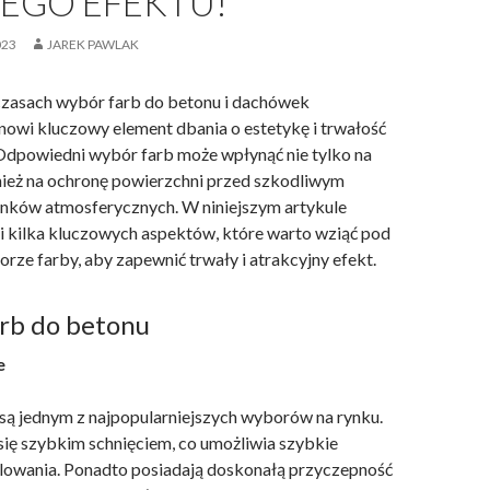
EGO EFEKTU!
023
JAREK PAWLAK
czasach wybór farb do betonu i dachówek
owi kluczowy element dbania o estetykę i trwałość
dpowiedni wybór farb może wpłynąć nie tylko na
nież na ochronę powierzchni przed szkodliwym
nków atmosferycznych. W niniejszym artykule
 kilka kluczowych aspektów, które warto wziąć pod
rze farby, aby zapewnić trwały i atrakcyjny efekt.
arb do betonu
e
są jednym z najpopularniejszych wyborów na rynku.
się szybkim schnięciem, co umożliwia szybkie
lowania. Ponadto posiadają doskonałą przyczepność