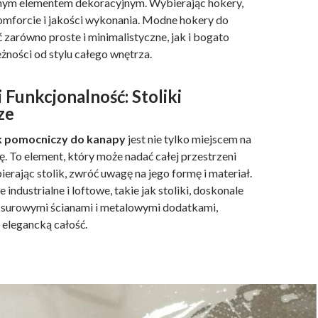
nym elementem dekoracyjnym. Wybierając hokery,
komforcie i jakości wykonania. Modne hokery do
 zarówno proste i minimalistyczne, jak i bogato
żności od stylu całego wnętrza.
i Funkcjonalność: Stoliki
ze
ik pomocniczy do kanapy
jest nie tylko miejscem na
. To element, który może nadać całej przestrzeni
erając stolik, zwróć uwagę na jego formę i materiał.
industrialne i loftowe, takie jak stoliki, doskonale
 surowymi ścianami i metalowymi dodatkami,
 elegancką całość.