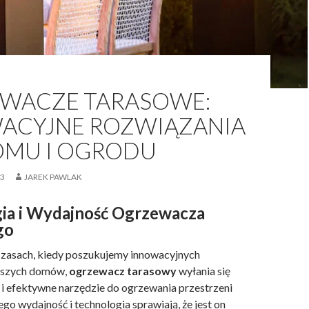
WACZE TARASOWE:
ACYJNE ROZWIĄZANIA
OMU I OGRODU
23
JAREK PAWLAK
ia i Wydajność
Ogrzewacza
go
czasach, kiedy poszukujemy innowacyjnych
aszych domów,
ogrzewacz tarasowy
wyłania się
 i efektywne narzędzie do ogrzewania przestrzeni
go wydajność i technologia sprawiają, że jest on