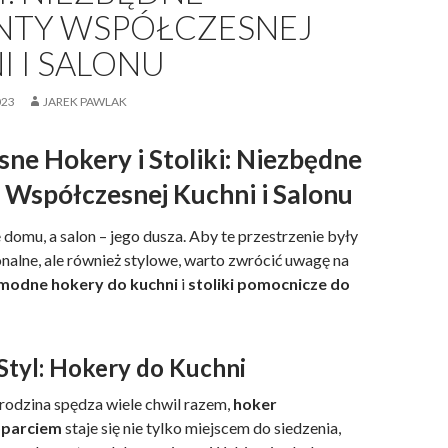
NTY WSPÓŁCZESNEJ
 I SALONU
023
JAREK PAWLAK
ne Hokery i Stoliki: Niezbędne
 Współczesnej Kuchni i Salonu
 domu, a salon – jego dusza. Aby te przestrzenie były
onalne, ale również stylowe, warto zwrócić uwagę na
modne hokery do kuchni
i
stoliki pomocnicze do
Styl: Hokery do Kuchni
 rodzina spędza wiele chwil razem,
hoker
 oparciem
staje się nie tylko miejscem do siedzenia,