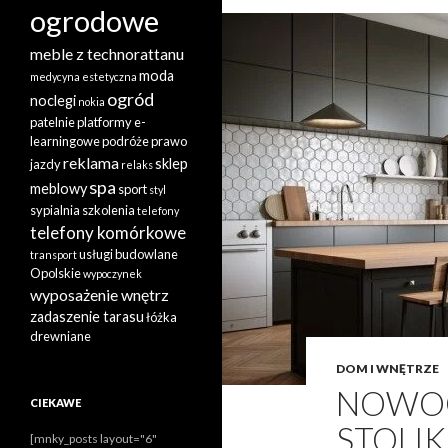
ogrodowe
meble z technorattanu
moda
medycyna estetyczna
ogród
noclegi
nokia
patelnie
platformy e-
learningowe
podróże
prawo
reklama
sklep
jazdy
relaks
spa
meblowy
sport
styl
sypialnia
szkolenia
telefony
telefony komórkowe
usługi budowlane
transport
Opolskie
wypoczynek
wyposażenie wnętrz
zadaszenie tarasu
łóżka
drewniane
DOM I WNĘTRZE
NOWOC
CIEKAWE
STOLIK
[mnky_posts layout="6"