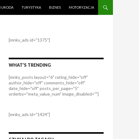
I URODA
TURYSTYKA
BIZNES
MOTORYZACJA
[mnky_ads id="1375"]
WHAT’S TRENDING
[mnky_posts layout="6" rating_hide="off"
author_hide="off" comments_hide="off"
date_hide="off" posts_per_page="5"
orderby="meta_value_num" image_disabled=""]
[mnky_ads id="1424"]