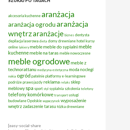
SZUKAJ PO TAGACH
aranżacja
akcesoria kuchenne
aranżacja
aranżacja ogrodu
wnętrz
aranżacje
dentysta
biznes
depilacja laserowa
domy drewniane
hotel
kursy
dieta
meble
meble
meble do sypialni
online
lakiery
kuchenne
meble na taras
meble nowoczesne
meble ogrodowe
meble z
technorattanu
moda
noclegi
medycyna estetyczna
ogród
patelnie
platformy e-learningowe
nokia
reklama
sklep
podróże
prawo jazdy
relaks
spa
meblowy
sport
sypialnia
szkolenia
styl
telefony
telefony komórkowe
usługi
transport
wyposażenie
budowlane Opolskie
wypoczynek
wnętrz
zadaszenie tarasu
łóżka drewniane
[easy-social-share