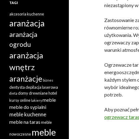
TAGI
niezastąpiony w 
akcesoria kuchenne
Zastosowanie z
aranżacja
równomierne roz
aranżacja
użytkowania. Wy
ogrzewaczy zape
ogrodu
warunki atmosfe
aranżacja
Ogrzewacze tara
wnętrz
energooszczędne
aranżacje
każdym stylem o
biznes
wybór idealneg
dentysta
depilacja laserowa
domy drewniane
hotel
dieta
potrzeb.
meble
kursy online
lakiery
meble do sypialni
Aby poznać pełn
meble kuchenne
ogrzewacz tara
meble na taras
meble
meble
nowoczesne