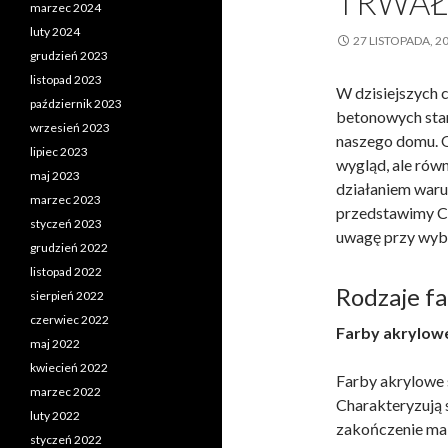
TRWAŁ
marzec 2024
luty 2024
27 LISTOPADA, 2
grudzień 2023
listopad 2023
W dzisiejszych 
październik 2023
betonowych stan
wrzesień 2023
naszego domu. O
lipiec 2023
wygląd, ale rów
maj 2023
działaniem waru
marzec 2023
przedstawimy Ci
styczeń 2023
uwagę przy wybo
grudzień 2022
listopad 2022
Rodzaje f
sierpień 2022
czerwiec 2022
Farby akrylow
maj 2022
kwiecień 2022
Farby akrylowe 
marzec 2022
Charakteryzują 
luty 2022
zakończenie ma
styczeń 2022