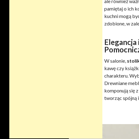
ale również waż
pamiętaj o ich 
kuchni mogą być
zdobione, w zale
Elegancja 
Pomocnic
W salonie,
stol
kawę czy książkę
charakteru. Wybi
Drewniane meble 
komponują się z
tworząc spójną i