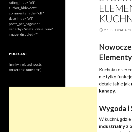
rating_hide="off"
ELEME
author_hide="off"
comments_hide="off"
KUCHNI
date_hide="off"
posts_per_page="5"
orderby="meta_value_num"
27 LISTOPADA, 2
image_disabled=""]
Nowoczes
POLECANE
Elementy
[mnky_related_posts
Kuchnia to serce
offset="3" num="4"]
nie tylko funkcj
detale takie jak
kanapy
.
Wygoda i 
W kuchni, gdzie
industrialny z