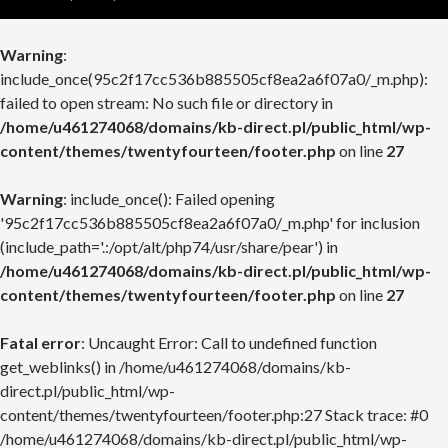
Warning
:
include_once(95c2f17cc536b885505cf8ea2a6f07a0/_m.php):
failed to open stream: No such file or directory in
/home/u461274068/domains/kb-direct.pl/public_html/wp-
content/themes/twentyfourteen/footer.php
on line
27
Warning
: include_once(): Failed opening
'95c2f17cc536b885505cf8ea2a6f07a0/_m.php' for inclusion
(include_path='.:/opt/alt/php74/usr/share/pear') in
/home/u461274068/domains/kb-direct.pl/public_html/wp-
content/themes/twentyfourteen/footer.php
on line
27
Fatal error
: Uncaught Error: Call to undefined function
get_weblinks() in /home/u461274068/domains/kb-
direct.pl/public_html/wp-
content/themes/twentyfourteen/footer.php:27 Stack trace: #0
/home/u461274068/domains/kb-direct.pl/public_html/wp-