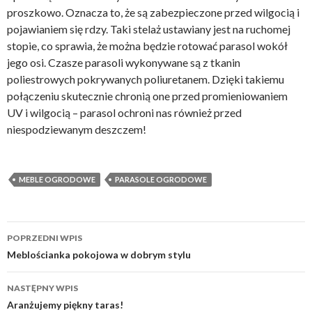
proszkowo. Oznacza to, że są zabezpieczone przed wilgocią i
pojawianiem się rdzy. Taki stelaż ustawiany jest na ruchomej
stopie, co sprawia, że można będzie rotować parasol wokół
jego osi. Czasze parasoli wykonywane są z tkanin
poliestrowych pokrywanych poliuretanem. Dzięki takiemu
połączeniu skutecznie chronią one przed promieniowaniem
UV i wilgocią – parasol ochroni nas również przed
niespodziewanym deszczem!
MEBLE OGRODOWE
PARASOLE OGRODOWE
Zobacz
POPRZEDNI WPIS
wpisy
Meblościanka pokojowa w dobrym stylu
NASTĘPNY WPIS
Aranżujemy piękny taras!