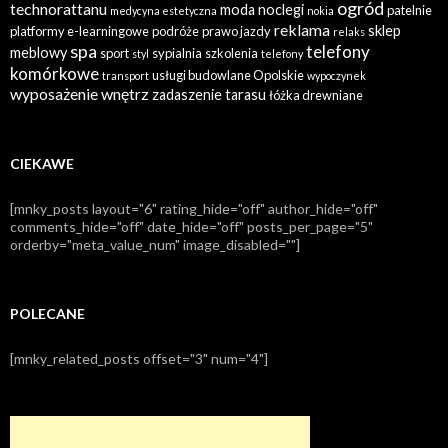
ogród
technorattanu
moda
noclegi
patelnie
medycyna estetyczna
nokia
reklama
sklep
platformy e-learningowe
podróże
prawo jazdy
relaks
spa
telefony
meblowy
sport
sypialnia
szkolenia
styl
telefony
komórkowe
usługi budowlane Opolskie
transport
wypoczynek
wyposażenie wnętrz
zadaszenie tarasu
łóżka drewniane
CIEKAWE
[mnky_posts layout="6" rating_hide="off" author_hide="off"
comments_hide="off" date_hide="off" posts_per_page="5"
orderby="meta_value_num" image_disabled=""]
POLECANE
[mnky_related_posts offset="3" num="4"]