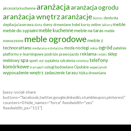
aranżacja
aranżacja ogrodu
akcesoria kuchenne
aranżacja wnętrz
aranżacje
dentysta
biznes
meble
depilacja laserowa
domy drewniane
hotel
kursy online
dieta
lakiery
meble kuchenne
meble do sypialni
meble na taras
meble
meble ogrodowe
meble z
nowoczesne
ogród
technorattanu
moda
noclegi
patelnie
medycyna estetyczna
nokia
reklama
sklep
platformy e-learningowe
podróże
prawo jazdy
relaks
spa
telefony
meblowy
sport
sypialnia
szkolenia
styl
telefony
komórkowe
usługi budowlane Opolskie
transport
wypoczynek
wyposażenie wnętrz
zadaszenie tarasu
łóżka drewniane
[easy-social-share
buttons="facebook,twitter,google,linkedin,stumbleupon,pinterest"
counters=0 hide_names="force" fixedwidth="yes"
fixedwidth_px="111"]