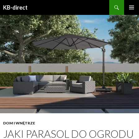
Szukaj
KB-direct
PRZESKOCZ
MENU
DO
GŁÓWN
TREŚCI
DOM I WNĘTRZE
JAKI PARASOL DO OGRODU