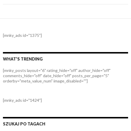
[mnky_ads id="1375"]
WHAT’S TRENDING
[mnky_posts layout="6" rating_hide="off" author_hide="off"
comments_hide="off" date_hide="off" posts_per_page="5"
orderby="meta_value_num" image_disabled=""]
[mnky_ads id="1424"]
SZUKAJ PO TAGACH