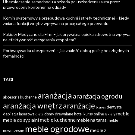
Ubezpieczenie samochodu a szkoda po uszkodzeniu auta przez
przewrócony kontener na odpady
Komin systemowy a przebudowa kuchni i strefy technicznej – kiedy
zmiana funkcji wnętrz wpływa na pracę całego przewodu
Pakiety Medyczne dla Firm – jak prywatna opieka zdrowotna wpływa
na efektywność zarządzania zespołem?
Porównywarka ubezpieczeń – jak znaleźć dobrą polisę bez zbędnych
formalności
TAGI
aranżacja
aranżacja ogrodu
akcesoria kuchenne
aranżacja wnętrz
aranżacje
dentysta
biznes
meble
depilacja laserowa
domy drewniane
hotel
kursy online
dieta
lakiery
meble kuchenne
meble do sypialni
meble na taras
meble
meble ogrodowe
meble z
nowoczesne