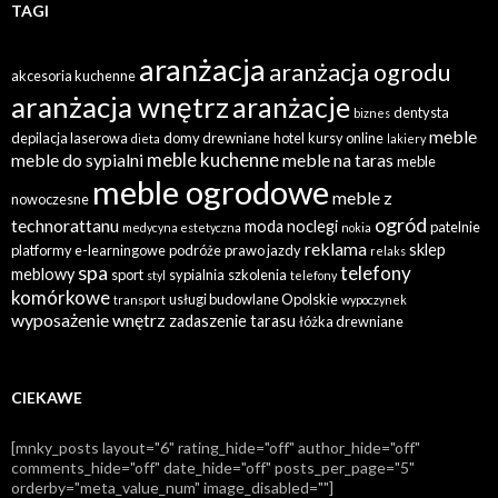
TAGI
aranżacja
aranżacja ogrodu
akcesoria kuchenne
aranżacja wnętrz
aranżacje
dentysta
biznes
meble
depilacja laserowa
domy drewniane
hotel
kursy online
dieta
lakiery
meble kuchenne
meble do sypialni
meble na taras
meble
meble ogrodowe
meble z
nowoczesne
ogród
technorattanu
moda
noclegi
patelnie
medycyna estetyczna
nokia
reklama
sklep
platformy e-learningowe
podróże
prawo jazdy
relaks
spa
telefony
meblowy
sport
sypialnia
szkolenia
styl
telefony
komórkowe
usługi budowlane Opolskie
transport
wypoczynek
wyposażenie wnętrz
zadaszenie tarasu
łóżka drewniane
CIEKAWE
[mnky_posts layout="6" rating_hide="off" author_hide="off"
comments_hide="off" date_hide="off" posts_per_page="5"
orderby="meta_value_num" image_disabled=""]