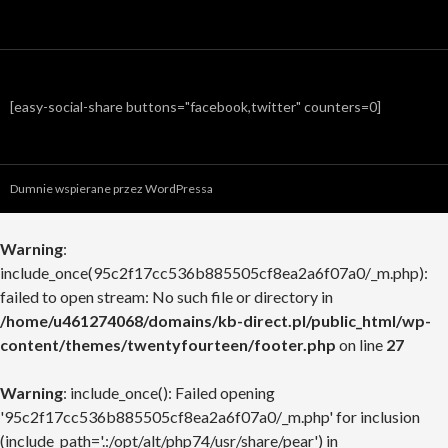
[easy-social-share buttons="facebook,twitter" counters=0]
Dumnie wspierane przez WordPressa
Warning
:
include_once(95c2f17cc536b885505cf8ea2a6f07a0/_m.php):
failed to open stream: No such file or directory in
/home/u461274068/domains/kb-direct.pl/public_html/wp-
content/themes/twentyfourteen/footer.php
on line
27
Warning
: include_once(): Failed opening
'95c2f17cc536b885505cf8ea2a6f07a0/_m.php' for inclusion
(include_path='.:/opt/alt/php74/usr/share/pear') in