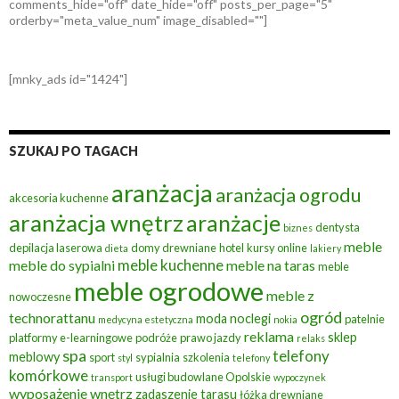
comments_hide="off" date_hide="off" posts_per_page="5"
orderby="meta_value_num" image_disabled=""]
[mnky_ads id="1424"]
SZUKAJ PO TAGACH
aranżacja
aranżacja ogrodu
akcesoria kuchenne
aranżacja wnętrz
aranżacje
dentysta
biznes
meble
depilacja laserowa
domy drewniane
hotel
kursy online
dieta
lakiery
meble kuchenne
meble do sypialni
meble na taras
meble
meble ogrodowe
meble z
nowoczesne
ogród
technorattanu
moda
noclegi
patelnie
medycyna estetyczna
nokia
reklama
sklep
platformy e-learningowe
podróże
prawo jazdy
relaks
spa
telefony
meblowy
sport
sypialnia
szkolenia
styl
telefony
komórkowe
usługi budowlane Opolskie
transport
wypoczynek
wyposażenie wnętrz
zadaszenie tarasu
łóżka drewniane