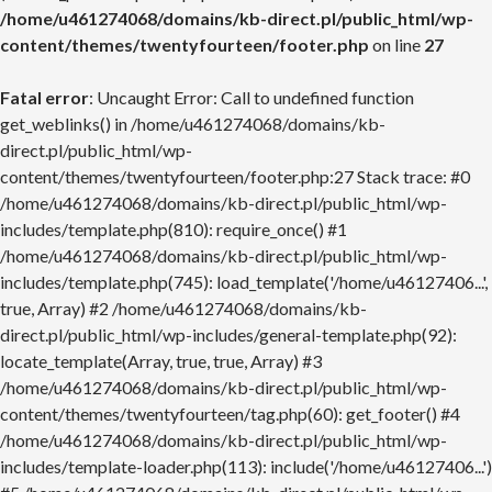
/home/u461274068/domains/kb-direct.pl/public_html/wp-
content/themes/twentyfourteen/footer.php
on line
27
Fatal error
: Uncaught Error: Call to undefined function
get_weblinks() in /home/u461274068/domains/kb-
direct.pl/public_html/wp-
content/themes/twentyfourteen/footer.php:27 Stack trace: #0
/home/u461274068/domains/kb-direct.pl/public_html/wp-
includes/template.php(810): require_once() #1
/home/u461274068/domains/kb-direct.pl/public_html/wp-
includes/template.php(745): load_template('/home/u46127406...',
true, Array) #2 /home/u461274068/domains/kb-
direct.pl/public_html/wp-includes/general-template.php(92):
locate_template(Array, true, true, Array) #3
/home/u461274068/domains/kb-direct.pl/public_html/wp-
content/themes/twentyfourteen/tag.php(60): get_footer() #4
/home/u461274068/domains/kb-direct.pl/public_html/wp-
includes/template-loader.php(113): include('/home/u46127406...')