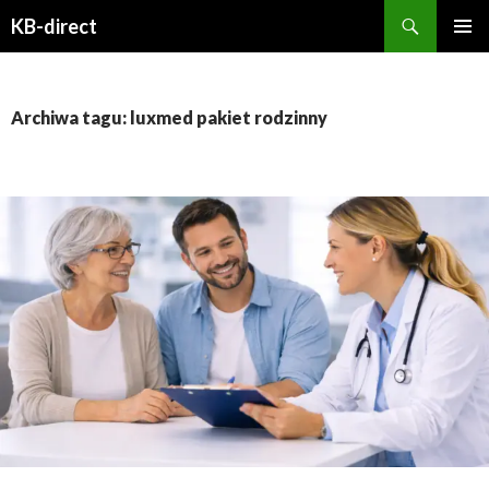
Szukaj
KB-direct
PRZESKOCZ
MENU
DO
GŁÓWN
TREŚCI
Archiwa tagu: luxmed pakiet rodzinny