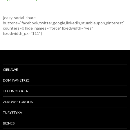
[easy-social-share
buttons="facebook,twitter,google,linkedin,stumbleupon,pinterest"
counters=0 hide_names="force" fixedwidth="yes"
fixedwidth_px="111"]
CIEKAWE
DOM I WNĘTRZE
TECHNOLOGIA
ZDROWIE I URODA
TURYSTYKA
BIZNES