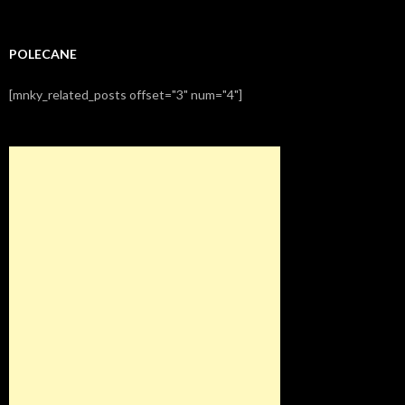
POLECANE
[mnky_related_posts offset="3" num="4"]