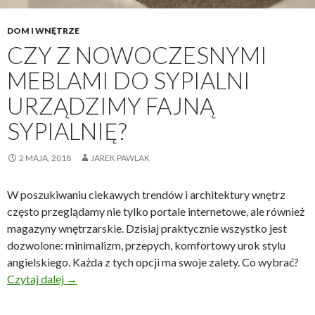
DOM I WNĘTRZE
CZY Z NOWOCZESNYMI
MEBLAMI DO SYPIALNI
URZĄDZIMY FAJNĄ
SYPIALNIĘ?
2 MAJA, 2018
JAREK PAWLAK
W poszukiwaniu ciekawych trendów i architektury wnętrz
często przeglądamy nie tylko portale internetowe, ale również
magazyny wnętrzarskie. Dzisiaj praktycznie wszystko jest
dozwolone: minimalizm, przepych, komfortowy urok stylu
angielskiego. Każda z tych opcji ma swoje zalety. Co wybrać?
Czy z nowoczesnymi meblami do sypialni urządzimy 
Czytaj dalej
→