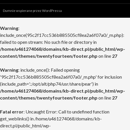
Dumnie wspierane przez WordPressa
Warning
:
include_once(95c2f17cc536b885505cf8ea2a6f07a0/_m.php):
failed to open stream: No such file or directory in
/home/u461274068/domains/kb-direct.pl/public_html/wp-
content/themes/twentyfourteen/footer.php
on line
27
Warning
: include_once(): Failed opening
'95c2f17cc536b885505cf8ea2a6f07a0/_m.php' for inclusion
(include_path='.:/opt/alt/php74/usr/share/pear') in
/home/u461274068/domains/kb-direct.pl/public_html/wp-
content/themes/twentyfourteen/footer.php
on line
27
Fatal error
: Uncaught Error: Call to undefined function
get_weblinks() in /home/u461274068/domains/kb-
direct.pl/public_html/wp-