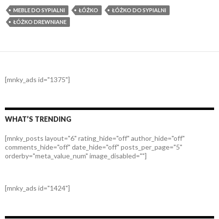
MEBLE DO SYPIALNI
ŁÓŻKO
ŁÓŻKO DO SYPIALNI
ŁÓŻKO DREWNIANE
[mnky_ads id="1375"]
WHAT’S TRENDING
[mnky_posts layout="6" rating_hide="off" author_hide="off"
comments_hide="off" date_hide="off" posts_per_page="5"
orderby="meta_value_num" image_disabled=""]
[mnky_ads id="1424"]