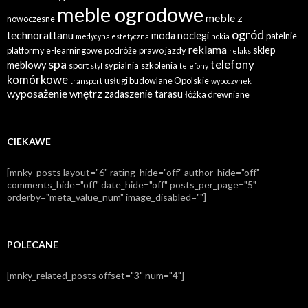
meble ogrodowe
meble z
nowoczesne
ogród
technorattanu
moda
noclegi
patelnie
medycyna estetyczna
nokia
reklama
sklep
platformy e-learningowe
podróże
prawo jazdy
relaks
spa
telefony
meblowy
sport
sypialnia
szkolenia
styl
telefony
komórkowe
usługi budowlane Opolskie
transport
wypoczynek
wyposażenie wnętrz
zadaszenie tarasu
łóżka drewniane
CIEKAWE
[mnky_posts layout="6" rating_hide="off" author_hide="off"
comments_hide="off" date_hide="off" posts_per_page="5"
orderby="meta_value_num" image_disabled=""]
POLECANE
[mnky_related_posts offset="3" num="4"]