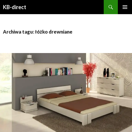
Szukaj
KB-direct
PRZESKOCZ
MENU
DO
GŁÓWN
TREŚCI
Archiwa tagu: łóżko drewniane