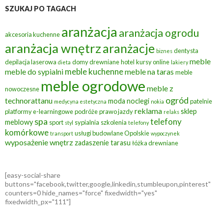
SZUKAJ PO TAGACH
aranżacja
aranżacja ogrodu
akcesoria kuchenne
aranżacja wnętrz
aranżacje
dentysta
biznes
meble
depilacja laserowa
domy drewniane
hotel
kursy online
dieta
lakiery
meble kuchenne
meble do sypialni
meble na taras
meble
meble ogrodowe
meble z
nowoczesne
ogród
technorattanu
moda
noclegi
patelnie
medycyna estetyczna
nokia
reklama
sklep
platformy e-learningowe
podróże
prawo jazdy
relaks
spa
telefony
meblowy
sport
sypialnia
szkolenia
styl
telefony
komórkowe
usługi budowlane Opolskie
transport
wypoczynek
wyposażenie wnętrz
zadaszenie tarasu
łóżka drewniane
[easy-social-share
buttons="facebook,twitter,google,linkedin,stumbleupon,pinterest"
counters=0 hide_names="force" fixedwidth="yes"
fixedwidth_px="111"]