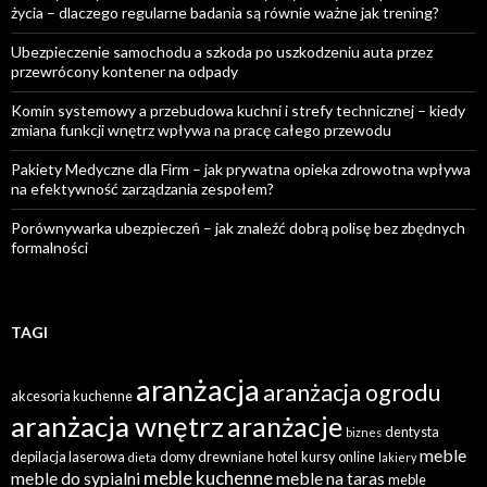
życia – dlaczego regularne badania są równie ważne jak trening?
Ubezpieczenie samochodu a szkoda po uszkodzeniu auta przez
przewrócony kontener na odpady
Komin systemowy a przebudowa kuchni i strefy technicznej – kiedy
zmiana funkcji wnętrz wpływa na pracę całego przewodu
Pakiety Medyczne dla Firm – jak prywatna opieka zdrowotna wpływa
na efektywność zarządzania zespołem?
Porównywarka ubezpieczeń – jak znaleźć dobrą polisę bez zbędnych
formalności
TAGI
aranżacja
aranżacja ogrodu
akcesoria kuchenne
aranżacja wnętrz
aranżacje
dentysta
biznes
meble
depilacja laserowa
domy drewniane
hotel
kursy online
dieta
lakiery
meble kuchenne
meble do sypialni
meble na taras
meble