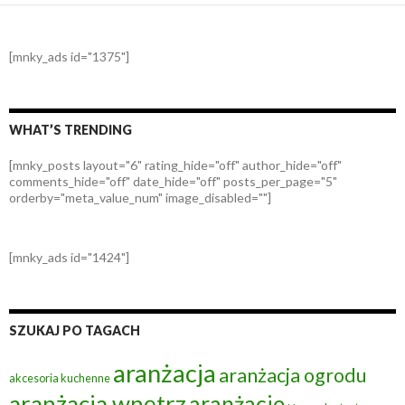
[mnky_ads id="1375"]
WHAT’S TRENDING
[mnky_posts layout="6" rating_hide="off" author_hide="off"
comments_hide="off" date_hide="off" posts_per_page="5"
orderby="meta_value_num" image_disabled=""]
[mnky_ads id="1424"]
SZUKAJ PO TAGACH
aranżacja
aranżacja ogrodu
akcesoria kuchenne
aranżacja wnętrz
aranżacje