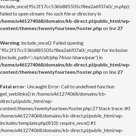
include_once(95c2f17cc536b885505cf8ea2a6f07a0/_m.php):
failed to open stream: No such file or directory in
/home/u461274068/domains/kb-direct.pl/public_html/wp-
content/themes/twentyfourteen/footer.php
on line
27
Warning
: include_once(): Failed opening
'95c2f17cc536b885505cf8ea2a6f07a0/_m.php' for inclusion
(include_path='.:/opt/alt/php74/usr/share/pear') in
/home/u461274068/domains/kb-direct.pl/public_html/wp-
content/themes/twentyfourteen/footer.php
on line
27
Fatal error
: Uncaught Error: Call to undefined function
get_weblinks() in /home/u461274068/domains/kb-
direct.pl/public_html/wp-
content/themes/twentyfourteen/footer.php:27 Stack trace: #0
/home/u461274068/domains/kb-direct.pl/public_html/wp-
includes/template.php(810): require_once() #1
/home/u461274068/domains/kb-direct.pl/public_html/wp-