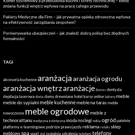
Komin systemowy a przebudowa kuchni i strefy technicznej – kiedy
zmiana funkcji wnętrz wpływa na pracę całego przewodu
Pakiety Medyczne dla Firm – jak prywatna opieka zdrowotna wpływa
na efektywność zarządzania zespołem?
Porównywarka ubezpieczeń – jak znaleźć dobrą polisę bez zbędnych
formalności
TAGI
aranżacja
aranżacja ogrodu
akcesoria kuchenne
aranżacja wnętrz
aranżacje
dentysta
biznes
meble
depilacja laserowa
domy drewniane
hotel
kursy online
dieta
lakiery
meble kuchenne
meble do sypialni
meble na taras
meble
meble ogrodowe
meble z
nowoczesne
ogród
technorattanu
moda
noclegi
patelnie
medycyna estetyczna
nokia
reklama
sklep
platformy e-learningowe
podróże
prawo jazdy
relaks
spa
telefony
meblowy
sport
sypialnia
szkolenia
styl
telefony