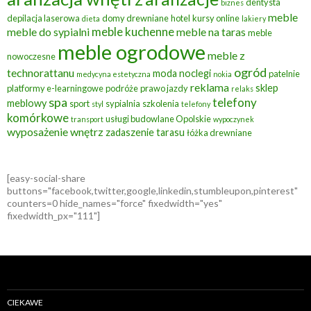
dentysta
biznes
meble
depilacja laserowa
domy drewniane
hotel
kursy online
dieta
lakiery
meble kuchenne
meble do sypialni
meble na taras
meble
meble ogrodowe
meble z
nowoczesne
ogród
technorattanu
moda
noclegi
patelnie
medycyna estetyczna
nokia
reklama
sklep
platformy e-learningowe
podróże
prawo jazdy
relaks
spa
telefony
meblowy
sport
sypialnia
szkolenia
styl
telefony
komórkowe
usługi budowlane Opolskie
transport
wypoczynek
wyposażenie wnętrz
zadaszenie tarasu
łóżka drewniane
[easy-social-share
buttons="facebook,twitter,google,linkedin,stumbleupon,pinterest"
counters=0 hide_names="force" fixedwidth="yes"
fixedwidth_px="111"]
CIEKAWE