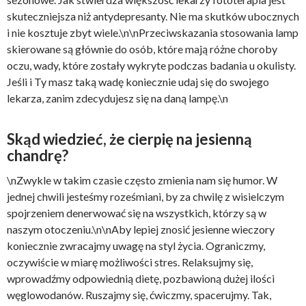
skuteczniejsza niż antydepresanty. Nie ma skutków ubocznych
i nie kosztuje zbyt wiele.\n\nPrzeciwskazania stosowania lamp
skierowane są głównie do osób, które mają różne choroby
oczu, wady, które zostały wykryte podczas badania u okulisty.
Jeśli i Ty masz taką wadę koniecznie udaj się do swojego
lekarza, zanim zdecydujesz się na daną lampę.\n
Skąd wiedzieć, że cierpię na jesienną
chandrę?
\nZwykle w takim czasie często zmienia nam się humor. W
jednej chwili jesteśmy roześmiani, by za chwilę z wisielczym
spojrzeniem denerwować się na wszystkich, którzy są w
naszym otoczeniu.\n\nAby lepiej znosić jesienne wieczory
koniecznie zwracajmy uwagę na styl życia. Ograniczmy,
oczywiście w miarę możliwości stres. Relaksujmy się,
wprowadźmy odpowiednią dietę, pozbawioną dużej ilości
węglowodanów. Ruszajmy się, ćwiczmy, spacerujmy. Tak,