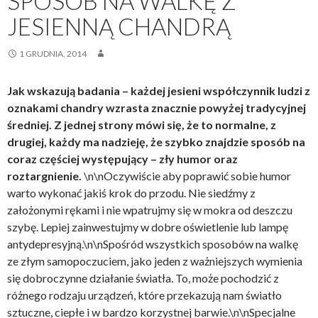
SPOSÓB NA WALKĘ Z
JESIENNĄ CHANDRĄ
1 GRUDNIA, 2014
Jak wskazują badania – każdej jesieni współczynnik ludzi z
oznakami chandry wzrasta znacznie powyżej tradycyjnej
średniej. Z jednej strony mówi się, że to normalne, z
drugiej, każdy ma nadzieję, że szybko znajdzie sposób na
coraz częściej występujący – zły humor oraz
roztargnienie.
\n\nOczywiście aby poprawić sobie humor
warto wykonać jakiś krok do przodu. Nie siedźmy z
założonymi rękami i nie wpatrujmy się w mokra od deszczu
szybę. Lepiej zainwestujmy w dobre oświetlenie lub lampę
antydepresyjną.\n\nSpośród wszystkich sposobów na walkę
ze złym samopoczuciem, jako jeden z ważniejszych wymienia
się dobroczynne działanie światła. To, może pochodzić z
różnego rodzaju urządzeń, które przekazują nam światło
sztuczne, ciepłe i w bardzo korzystnej barwie.\n\nSpecjalne