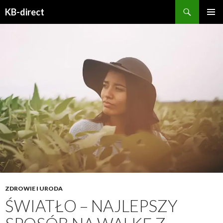
Szukaj
KB-direct
PRZESKOCZ
MENU
DO
GŁÓWN
TREŚCI
ZDROWIE I URODA
ŚWIATŁO – NAJLEPSZY