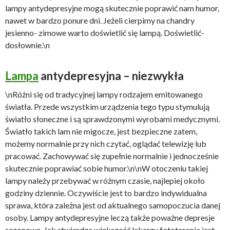
lampy antydepresyjne mogą skutecznie poprawić nam humor,
nawet w bardzo ponure dni. Jeżeli cierpimy na chandry
jesienno- zimowe warto doświetlić się lampą. Doświetlić-
dosłownie.\n
Lampa
antydepresyjna – niezwykła
\nRóżni się od tradycyjnej lampy rodzajem emitowanego
światła. Przede wszystkim urządzenia tego typu stymulują
światło słoneczne i są sprawdzonymi wyrobami medycznymi.
Światło takich lam nie migocze, jest bezpieczne zatem,
możemy normalnie przy nich czytać, oglądać telewizję lub
pracować. Zachowywać się zupełnie normalnie i jednocześnie
skutecznie poprawiać sobie humor.\n\nW otoczeniu takiej
lampy należy przebywać w różnym czasie, najlepiej około
godziny dziennie. Oczywiście jest to bardzo indywidualna
sprawa, która zależna jest od aktualnego samopoczucia danej
osoby. Lampy antydepresyjne leczą także poważne depresje
sezonowe. Jak stwierdza większość lekarzy fototerapia jest