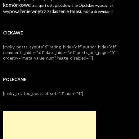
komórkowe
usługi budowlane Opolskie
transport
wypoczynek
wyposażenie wnętrz
zadaszenie tarasu
łóżka drewniane
CIEKAWE
[mnky_posts layout="6" rating_hide="off" author_hide="off"
comments_hide="off" date_hide="off" posts_per_page="5"
orderby="meta_value_num" image_disabled=""]
POLECANE
[mnky_related_posts offset="3" num="4"]