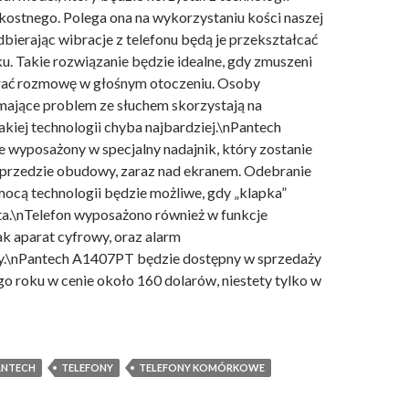
ostnego. Polega ona na wykorzystaniu kości naszej
dbierając wibracje z telefonu będą je przekształcać
u. Takie rozwiązanie będzie idealne, gdy zmuszeni
ać rozmowę w głośnym otoczeniu. Osoby
 mające problem ze słuchem skorzystają na
kiej technologii chyba najbardziej.\nPantech
wyposażony w specjalny nadajnik, który zostanie
przedzie obudowy, zaraz nad ekranem. Odebranie
cą technologii będzie możliwe, gdy „klapka”
a.\nTelefon wyposażono również w funkcje
ak aparat cyfrowy, oraz alarm
.\nPantech A1407PT będzie dostępny w sprzedaży
go roku w cenie około 160 dolarów, niestety tylko w
ANTECH
TELEFONY
TELEFONY KOMÓRKOWE