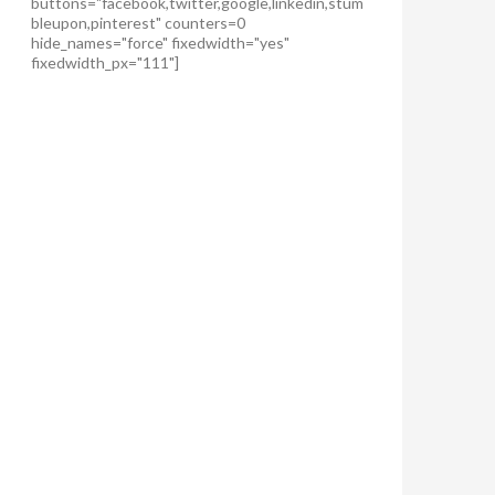
buttons="facebook,twitter,google,linkedin,stum
bleupon,pinterest" counters=0
hide_names="force" fixedwidth="yes"
fixedwidth_px="111"]