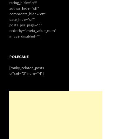
rating_hide="off"
author_hide="off"
comments_hide="off"
date_hide="off"
posts_per_page="5"
orderby="meta_value_num"
image_disabled=""]
POLECANE
[mnky_related_posts
offset="3" num="4"]