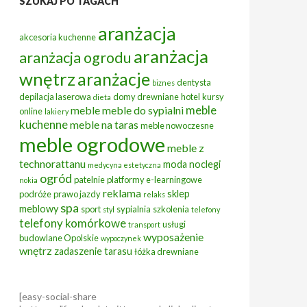
SZUKAJ PO TAGACH
aranżacja
akcesoria kuchenne
aranżacja
aranżacja ogrodu
wnętrz
aranżacje
dentysta
biznes
depilacja laserowa
domy drewniane
hotel
kursy
dieta
meble
meble
meble do sypialni
online
lakiery
kuchenne
meble na taras
meble nowoczesne
meble ogrodowe
meble z
technorattanu
moda
noclegi
medycyna estetyczna
ogród
patelnie
platformy e-learningowe
nokia
reklama
sklep
podróże
prawo jazdy
relaks
spa
meblowy
sport
sypialnia
szkolenia
styl
telefony
telefony komórkowe
usługi
transport
wyposażenie
budowlane Opolskie
wypoczynek
wnętrz
zadaszenie tarasu
łóżka drewniane
[easy-social-share