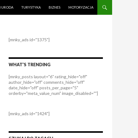
I URODA
TURYSTYKA
BIZNES
MOTORYZACJA
[mnky_ads id="1375"]
WHAT’S TRENDING
[mnky_posts layout="6" rating_hide="off"
author_hide="off" comments_hide="off"
date_hide="off" posts_per_page="5"
orderby="meta_value_num" image_disabled=""]
[mnky_ads id="1424"]