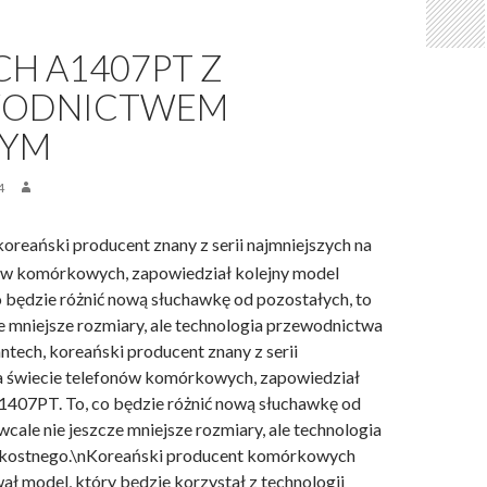
H A1407PT Z
WODNICTWEM
NYM
4
koreański producent znany z serii najmniejszych na
ów komórkowych, zapowiedział kolejny model
 będzie różnić nową słuchawkę od pozostałych, to
ze mniejsze rozmiary, ale technologia przewodnictwa
ntech, koreański producent znany z serii
a świecie telefonów komórkowych, zapowiedział
1407PT. To, co będzie różnić nową słuchawkę od
wcale nie jeszcze mniejsze rozmiary, ale technologia
kostnego.\nKoreański producent komórkowych
ał model, który będzie korzystał z technologii