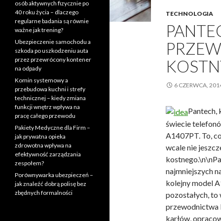
osób aktywnych fizycznie po
40 roku życia – dlaczego
TECHNOLOGIA
regularne badania są równie
PANTEC
ważne jak trening?
Ubezpieczenie samochodu a
PRZE
szkoda po uszkodzeniu auta
przez przewrócony kontener
KOST
na odpady
Komin systemowy a
6 CZERWCA, 201
przebudowa kuchni i strefy
technicznej – kiedy zmiana
funkcji wnętrz wpływa na
Pantech, 
pracę całego przewodu
świecie telefon
Pakiety Medyczne dla Firm –
A1407PT. To, co
jak prywatna opieka
zdrowotna wpływa na
wcale nie jeszc
efektywność zarządzania
kostnego.\n
\nPa
zespołem?
najmniejszych n
Porównywarka ubezpieczeń –
kolejny model A
jak znaleźć dobrą polisę bez
zbędnych formalności
pozostałych, to 
przewodnictwa 
karłów, opracow