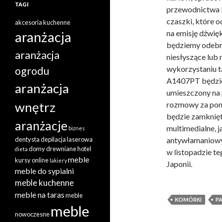
TAGI
przewodnictwa k
czaszki, które o
akcesoria kuchenne
na emisję dźwięk
aranżacja
będziemy odebr
aranżacja
niesłyszące lub
wykorzystaniu ta
ogrodu
A1407PT będzie 
aranżacja
umieszczony na 
wnętrz
rozmowy za pomo
będzie zamknięt
aranżacje
multimedialne, j
biznes
dentysta
depilacja laserowa
antywłamaniowy
domy drewniane
hotel
dieta
w listopadzie te
meble
kursy online
lakiery
Japonii.
meble do sypialni
meble kuchenne
meble na taras
meble
KOMÓRKI
P
meble
nowoczesne