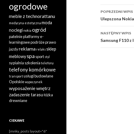
ogrodowe
Zobacz
POPRZEDNI WPIS
meble z technorattanu
wpisy
Ulepszona Nokia
moda
medycyna estetyczna
ogród
noclegi
nokia
NASTĘPNY WPIS
patelnie
platformy e-
Samsung F110 z 
learningowe
podróże
prawo
reklama
sklep
jazdy
relaks
spa
meblowy
sport
styl
sypialnia
szkolenia
telefony
telefony komórkowe
usługi budowlane
transport
Opolskie
wypoczynek
wyposażenie wnętrz
zadaszenie tarasu
łóżka
drewniane
CIEKAWE
[mnky_posts layout="6"