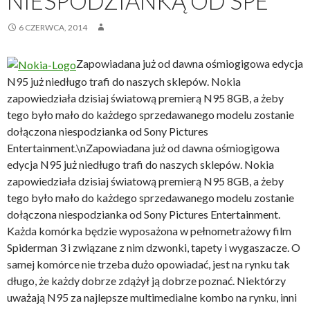
NIESPODZIANKĄ OD SPE
6 CZERWCA, 2014
Zapowiadana już od dawna ośmiogigowa edycja
N95 już niedługo trafi do naszych sklepów. Nokia
zapowiedziała dzisiaj światową premierą N95 8GB, a żeby
tego było mało do każdego sprzedawanego modelu zostanie
dołączona niespodzianka od Sony Pictures
Entertainment.
\nZapowiadana już od dawna ośmiogigowa
edycja N95 już niedługo trafi do naszych sklepów. Nokia
zapowiedziała dzisiaj światową premierą N95 8GB, a żeby
tego było mało do każdego sprzedawanego modelu zostanie
dołączona niespodzianka od Sony Pictures Entertainment.
Każda komórka będzie wyposażona w pełnometrażowy film
Spiderman 3 i związane z nim dzwonki, tapety i wygaszacze. O
samej komórce nie trzeba dużo opowiadać, jest na rynku tak
długo, że każdy dobrze zdążył ją dobrze poznać. Niektórzy
uważają N95 za najlepsze multimedialne kombo na rynku, inni