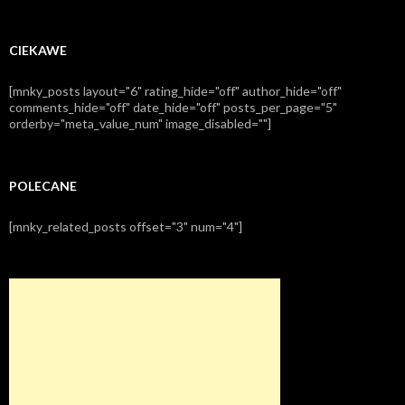
CIEKAWE
[mnky_posts layout="6" rating_hide="off" author_hide="off"
comments_hide="off" date_hide="off" posts_per_page="5"
orderby="meta_value_num" image_disabled=""]
POLECANE
[mnky_related_posts offset="3" num="4"]