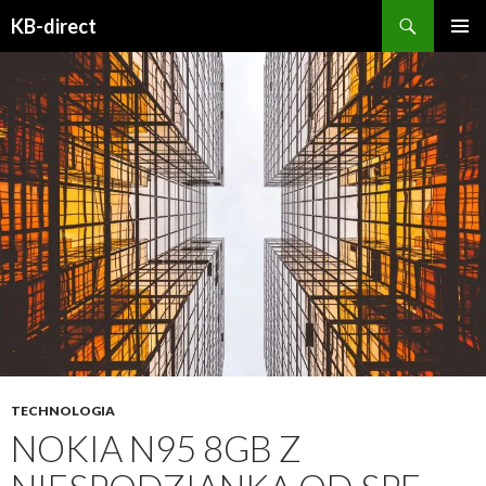
Szukaj
KB-direct
PRZESKOCZ
MENU
DO
GŁÓWN
TREŚCI
TECHNOLOGIA
NOKIA N95 8GB Z