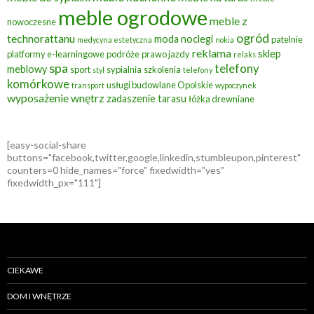
meble ogrodowe
meble z
nowoczesne
ogród
technorattanu
moda
noclegi
patelnie
medycyna estetyczna
nokia
reklama
sklep
platformy e-learningowe
podróże
prawo jazdy
relaks
spa
telefony
meblowy
sport
sypialnia
szkolenia
styl
telefony
komórkowe
usługi budowlane Opolskie
transport
wypoczynek
wyposażenie wnętrz
zadaszenie tarasu
łóżka drewniane
[easy-social-share
buttons="facebook,twitter,google,linkedin,stumbleupon,pinterest"
counters=0 hide_names="force" fixedwidth="yes"
fixedwidth_px="111"]
CIEKAWE
DOM I WNĘTRZE