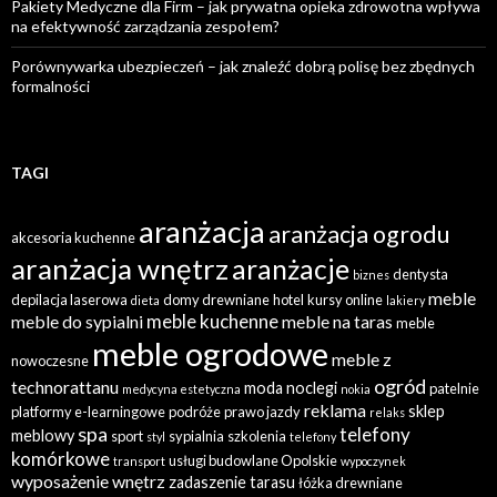
Pakiety Medyczne dla Firm – jak prywatna opieka zdrowotna wpływa
na efektywność zarządzania zespołem?
Porównywarka ubezpieczeń – jak znaleźć dobrą polisę bez zbędnych
formalności
TAGI
aranżacja
aranżacja ogrodu
akcesoria kuchenne
aranżacja wnętrz
aranżacje
dentysta
biznes
meble
depilacja laserowa
domy drewniane
hotel
kursy online
dieta
lakiery
meble kuchenne
meble do sypialni
meble na taras
meble
meble ogrodowe
meble z
nowoczesne
ogród
technorattanu
moda
noclegi
patelnie
medycyna estetyczna
nokia
reklama
sklep
platformy e-learningowe
podróże
prawo jazdy
relaks
spa
telefony
meblowy
sport
sypialnia
szkolenia
styl
telefony
komórkowe
usługi budowlane Opolskie
transport
wypoczynek
wyposażenie wnętrz
zadaszenie tarasu
łóżka drewniane