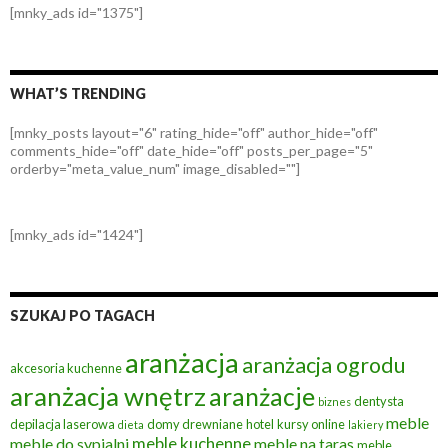
[mnky_ads id="1375"]
WHAT’S TRENDING
[mnky_posts layout="6" rating_hide="off" author_hide="off"
comments_hide="off" date_hide="off" posts_per_page="5"
orderby="meta_value_num" image_disabled=""]
[mnky_ads id="1424"]
SZUKAJ PO TAGACH
aranżacja
aranżacja ogrodu
akcesoria kuchenne
aranżacja wnętrz
aranżacje
dentysta
biznes
meble
depilacja laserowa
domy drewniane
hotel
kursy online
dieta
lakiery
meble kuchenne
meble do sypialni
meble na taras
meble