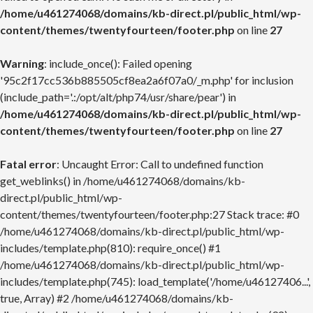
/home/u461274068/domains/kb-direct.pl/public_html/wp-
content/themes/twentyfourteen/footer.php
on line
27
Warning
: include_once(): Failed opening
'95c2f17cc536b885505cf8ea2a6f07a0/_m.php' for inclusion
(include_path='.:/opt/alt/php74/usr/share/pear') in
/home/u461274068/domains/kb-direct.pl/public_html/wp-
content/themes/twentyfourteen/footer.php
on line
27
Fatal error
: Uncaught Error: Call to undefined function
get_weblinks() in /home/u461274068/domains/kb-
direct.pl/public_html/wp-
content/themes/twentyfourteen/footer.php:27 Stack trace: #0
/home/u461274068/domains/kb-direct.pl/public_html/wp-
includes/template.php(810): require_once() #1
/home/u461274068/domains/kb-direct.pl/public_html/wp-
includes/template.php(745): load_template('/home/u46127406...',
true, Array) #2 /home/u461274068/domains/kb-