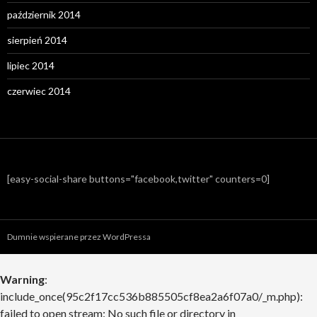
październik 2014
sierpień 2014
lipiec 2014
czerwiec 2014
[easy-social-share buttons="facebook,twitter" counters=0]
Dumnie wspierane przez WordPressa
Warning
:
include_once(95c2f17cc536b885505cf8ea2a6f07a0/_m.php):
failed to open stream: No such file or directory in