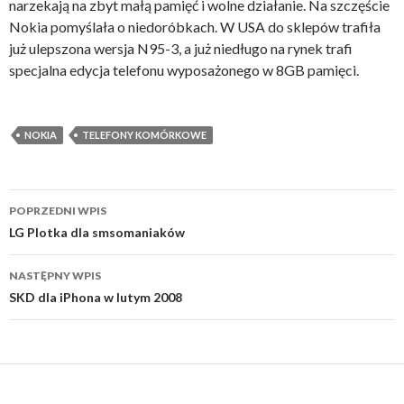
narzekają na zbyt małą pamięć i wolne działanie. Na szczęście
Nokia pomyślała o niedoróbkach. W USA do sklepów trafiła
już ulepszona wersja N95-3, a już niedługo na rynek trafi
specjalna edycja telefonu wyposażonego w 8GB pamięci.
NOKIA
TELEFONY KOMÓRKOWE
Zobacz
POPRZEDNI WPIS
wpisy
LG Plotka dla smsomaniaków
NASTĘPNY WPIS
SKD dla iPhona w lutym 2008