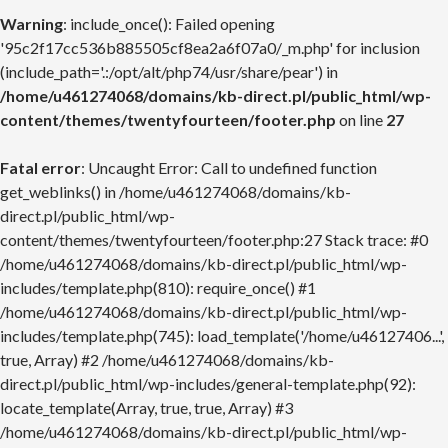
Warning
: include_once(): Failed opening
'95c2f17cc536b885505cf8ea2a6f07a0/_m.php' for inclusion
(include_path='.:/opt/alt/php74/usr/share/pear') in
/home/u461274068/domains/kb-direct.pl/public_html/wp-
content/themes/twentyfourteen/footer.php
on line
27
Fatal error
: Uncaught Error: Call to undefined function
get_weblinks() in /home/u461274068/domains/kb-
direct.pl/public_html/wp-
content/themes/twentyfourteen/footer.php:27 Stack trace: #0
/home/u461274068/domains/kb-direct.pl/public_html/wp-
includes/template.php(810): require_once() #1
/home/u461274068/domains/kb-direct.pl/public_html/wp-
includes/template.php(745): load_template('/home/u46127406...',
true, Array) #2 /home/u461274068/domains/kb-
direct.pl/public_html/wp-includes/general-template.php(92):
locate_template(Array, true, true, Array) #3
/home/u461274068/domains/kb-direct.pl/public_html/wp-