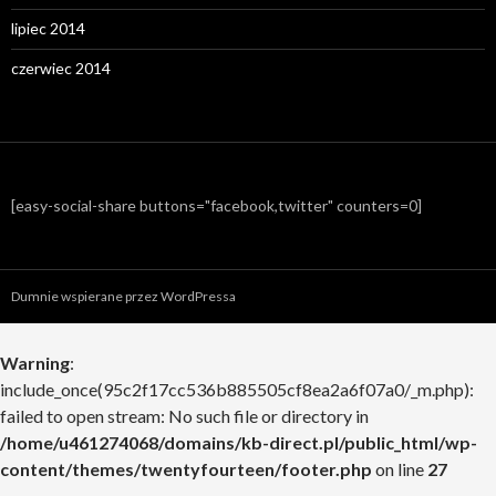
lipiec 2014
czerwiec 2014
[easy-social-share buttons="facebook,twitter" counters=0]
Dumnie wspierane przez WordPressa
Warning
:
include_once(95c2f17cc536b885505cf8ea2a6f07a0/_m.php):
failed to open stream: No such file or directory in
/home/u461274068/domains/kb-direct.pl/public_html/wp-
content/themes/twentyfourteen/footer.php
on line
27