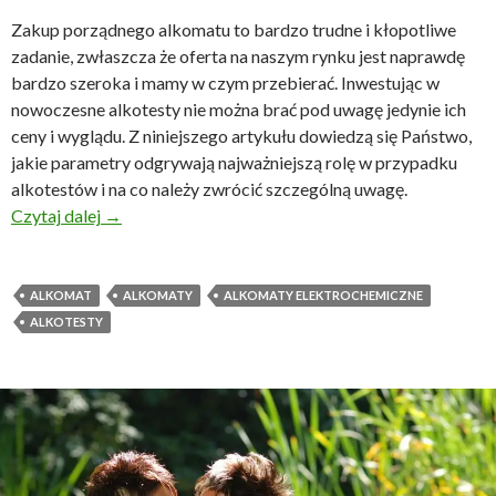
Zakup porządnego alkomatu to bardzo trudne i kłopotliwe
zadanie, zwłaszcza że oferta na naszym rynku jest naprawdę
bardzo szeroka i mamy w czym przebierać. Inwestując w
nowoczesne alkotesty nie można brać pod uwagę jedynie ich
ceny i wyglądu. Z niniejszego artykułu dowiedzą się Państwo,
jakie parametry odgrywają najważniejszą rolę w przypadku
alkotestów i na co należy zwrócić szczególną uwagę.
Alkomaty – jakie są najważniejsze parametry?
Czytaj dalej
→
ALKOMAT
ALKOMATY
ALKOMATY ELEKTROCHEMICZNE
ALKOTESTY