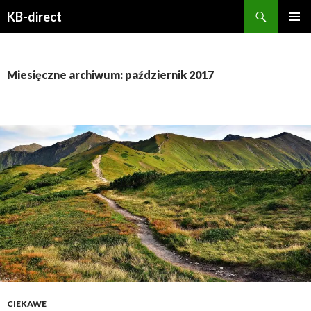
Szukaj
KB-direct
PRZESKOCZ
MENU
DO
GŁÓWN
TREŚCI
Miesięczne archiwum: październik 2017
CIEKAWE