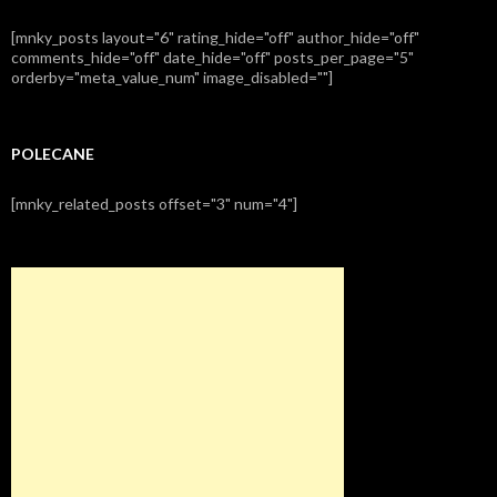
[mnky_posts layout="6" rating_hide="off" author_hide="off"
comments_hide="off" date_hide="off" posts_per_page="5"
orderby="meta_value_num" image_disabled=""]
POLECANE
[mnky_related_posts offset="3" num="4"]