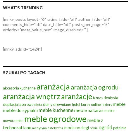
WHAT’S TRENDING
[mnky_posts layout="6" rating_hide="off" author_hide="off"
comments_hide="off" date_hide="off" posts_per_page="5"
orderby="meta_value_num" image_disabled=""]
[mnky_ads id="1424"]
SZUKAJ PO TAGACH
aranżacja
aranżacja ogrodu
akcesoria kuchenne
aranżacja wnętrz
aranżacje
dentysta
biznes
meble
depilacja laserowa
domy drewniane
hotel
kursy online
dieta
lakiery
meble kuchenne
meble do sypialni
meble na taras
meble
meble ogrodowe
meble z
nowoczesne
ogród
technorattanu
moda
noclegi
patelnie
medycyna estetyczna
nokia