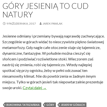
GÓRY JESIENIĄ TO CUD
NATURY
9 PAŹDZIERNIKA, 2017
JAREK PAWLAK
Jesienne odmiany i przemiany bywają naprawdę zachwycające.
Szczególnie w górach widać to nieoczywiste piękno światowej
metamorfozy. Gdy nagle całe otoczenie staje się tajemnicze,
dynamiczne, fantazyjne. W południe można cieszyć się
słońcem i podziwiać rozświetlone stoki. Wieczorem zaś
nastrój się zmienia, robi się tajemniczo. Wtedy najlepiej
spotkać się przy ognisku, żeby w pełni odczuwać ten
niesamowity klimat. Nie do powtórzenia w żadnym innym
miejscu. Tylko w górach jesień tak niepowtarzalnie prezentuje
Góry jesienią to cud natury
swoje uroki.
Czytaj dalej
→
BUKOWINA TATRZAŃSKA
GÓRY
JESIEŃ W GÓRACH