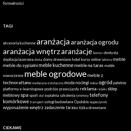
formalności
TAGI
aranżacja
aranżacja ogrodu
akcesoria kuchenne
aranżacja wnętrz
aranżacje
dentysta
biznes
meble
depilacja laserowa
domy drewniane
hotel
kursy online
dieta
lakiery
meble kuchenne
meble do sypialni
meble na taras
meble
meble ogrodowe
meble z
nowoczesne
ogród
technorattanu
moda
noclegi
patelnie
medycyna estetyczna
nokia
reklama
sklep
platformy e-learningowe
podróże
prawo jazdy
relaks
spa
telefony
meblowy
sport
sypialnia
szkolenia
styl
telefony
komórkowe
usługi budowlane Opolskie
transport
wypoczynek
wyposażenie wnętrz
zadaszenie tarasu
łóżka drewniane
CIEKAWE