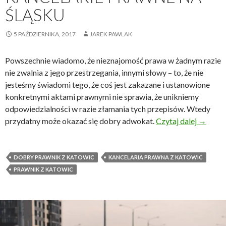
ŚLĄSKU
5 PAŹDZIERNIKA, 2017
JAREK PAWLAK
Powszechnie wiadomo, że nieznajomość prawa w żadnym razie
nie zwalnia z jego przestrzegania, innymi słowy – to, że nie
jesteśmy świadomi tego, że coś jest zakazane i ustanowione
konkretnymi aktami prawnymi nie sprawia, że unikniemy
odpowiedzialności w razie złamania tych przepisów. Wtedy
Kancela
przydatny może okazać się dobry adwokat.
Czytaj dalej
→
DOBRY PRAWNIK Z KATOWIC
KANCELARIA PRAWNA Z KATOWIC
PRAWNIK Z KATOWIC