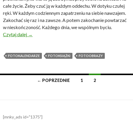
całe życie. Żeby czuć ją w każdym oddechu. W dotyku czułej
ręki. W każdym codziennym zapatrzeniu na siebie nawzajem.
Zakochać się raz i na zawsze. A potem zakochanie powtarzać
w nieskończoność. Każdego dnia, we wspólnym byciu.
Zakochanie i celebrowanie miłości
Czytaj dalej
→
FOTOKALENDARZE
FOTOKSIĄŻKI
FOTOOBRAZY
Nawigacja
← POPRZEDNIE
1
2
po
wpisach
[mnky_ads id="1375"]