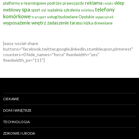
reklama
sklep
platformy e-learningowe
podróże
prawo jazdy
relaks
spa
telefony
meblowy
sport
sypialnia
szkolenia
styl
telefony
komórkowe
usługi budowlane Opolskie
transport
wypoczynek
wyposażenie wnętrz
zadaszenie tarasu
łóżka drewniane
[easy-social-share
buttons="facebook,twitter,google,linkedin,stumbleupon,pinterest"
counters=0 hide_names="force" fixedwidth="yes"
fixedwidth_px="111"]
CIEKAWE
DOM I WNĘTRZE
TECHNOLOGIA
ZDROWIE I URODA